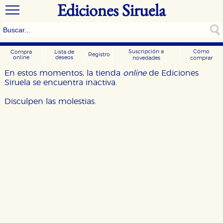
Ediciones Siruela
Suscripción a
Cómo
Compra
Lista de
Registro
online
deseos
novedades
comprar
En estos momentos, la tienda
online
de Ediciones
Siruela se encuentra inactiva.
Disculpen las molestias.
CONFIGURACIÓN DE COOKIES
HABILITAR TODO
RECHAZAR TODO