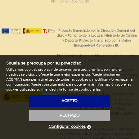
GUARDAR CONFIGURACIÓN
Telf. +34 91 355 57 20
Puede consultar nuestra
política de cookies
Proyecto financiado por la Dirección General del
Libro y Fomento de la Lectura, Ministerio de Cultura
y Deporte. Proyecto financiado por la Unión
Europea-Next Generation EU
Digitalización de contenidos editoriales en formato
electrónico
Siruela se preocupa por su privacidad
Utilizamos cookies propias y de terceros para gestionar la web, mejorar
Mejoras en la gestión editorial en relación con la
nuestros servicios y ofrecerle una mejor experiencia. Puede pinchar en
tienda online y la digitalización de herramientas de
ACEPTAR para permitir el uso de todas las cookies o modificar y/o rechazar la
marketing.
configuración. Puede consultar
aquí
para obtener más información sobre las
cookies utilizadas, su finalidad y la forma de configurarlas.
Migración al estándar ONIX 3.0; introducción del
estándar ISNI; mejora del posicionamiento en
ACEPTO
Google; ampliación de campos de metadatos y
depurado de código HTML.
Actividad
subvencionada por el Ministerio de Educación,
RECHAZO
Cultura y Deporte.
Configurar cookies
Creación de un sistema de adaptabilidad de la
página web de ediciones Siruela para dispositivos
móviles en todos sus formatos para impulsar la