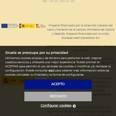
GUARDAR CONFIGURACIÓN
Telf. +34 91 355 57 20
Puede consultar nuestra
política de cookies
Proyecto financiado por la Dirección General del
Libro y Fomento de la Lectura, Ministerio de Cultura
y Deporte. Proyecto financiado por la Unión
Europea-Next Generation EU
Digitalización de contenidos editoriales en formato
electrónico
Siruela se preocupa por su privacidad
Utilizamos cookies propias y de terceros para gestionar la web, mejorar
Mejoras en la gestión editorial en relación con la
nuestros servicios y ofrecerle una mejor experiencia. Puede pinchar en
tienda online y la digitalización de herramientas de
ACEPTAR para permitir el uso de todas las cookies o modificar y/o rechazar la
marketing.
configuración. Puede consultar
aquí
para obtener más información sobre las
cookies utilizadas, su finalidad y la forma de configurarlas.
Migración al estándar ONIX 3.0; introducción del
estándar ISNI; mejora del posicionamiento en
ACEPTO
Google; ampliación de campos de metadatos y
depurado de código HTML.
Actividad
subvencionada por el Ministerio de Educación,
RECHAZO
Cultura y Deporte.
Configurar cookies
Creación de un sistema de adaptabilidad de la
página web de ediciones Siruela para dispositivos
móviles en todos sus formatos para impulsar la