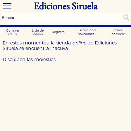
Ediciones Siruela
Suscripción a
Cómo
Compra
Lista de
Registro
online
deseos
novedades
comprar
En estos momentos, la tienda
online
de Ediciones
Siruela se encuentra inactiva.
Disculpen las molestias.
CONFIGURACIÓN DE COOKIES
HABILITAR TODO
RECHAZAR TODO