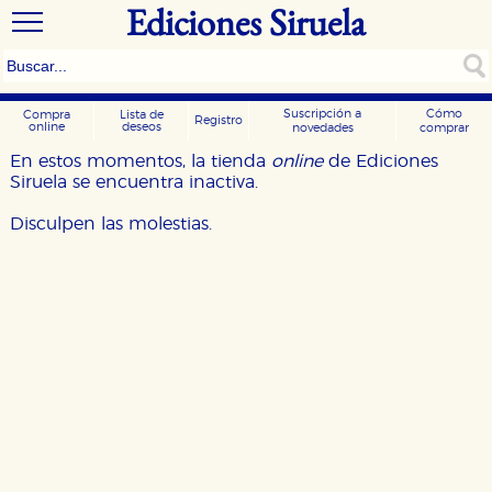
Ediciones Siruela
Suscripción a
Cómo
Compra
Lista de
Registro
online
deseos
novedades
comprar
En estos momentos, la tienda
online
de Ediciones
Siruela se encuentra inactiva.
Disculpen las molestias.
CONFIGURACIÓN DE COOKIES
HABILITAR TODO
RECHAZAR TODO