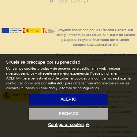
GUARDAR CONFIGURACIÓN
Telf. +34 91 355 57 20
Puede consultar nuestra
política de cookies
Proyecto financiado por la Dirección General del
Libro y Fomento de la Lectura, Ministerio de Cultura
y Deporte. Proyecto financiado por la Unión
Europea-Next Generation EU
Digitalización de contenidos editoriales en formato
electrónico
Siruela se preocupa por su privacidad
Utilizamos cookies propias y de terceros para gestionar la web, mejorar
Mejoras en la gestión editorial en relación con la
nuestros servicios y ofrecerle una mejor experiencia. Puede pinchar en
tienda online y la digitalización de herramientas de
ACEPTAR para permitir el uso de todas las cookies o modificar y/o rechazar la
marketing.
configuración. Puede consultar
aquí
para obtener más información sobre las
cookies utilizadas, su finalidad y la forma de configurarlas.
Migración al estándar ONIX 3.0; introducción del
estándar ISNI; mejora del posicionamiento en
ACEPTO
Google; ampliación de campos de metadatos y
depurado de código HTML.
Actividad
subvencionada por el Ministerio de Educación,
RECHAZO
Cultura y Deporte.
Configurar cookies
Creación de un sistema de adaptabilidad de la
página web de ediciones Siruela para dispositivos
móviles en todos sus formatos para impulsar la