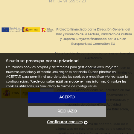
GUARDAR CONFIGURACIÓN
Telf. +34 91 355 57 20
Puede consultar nuestra
política de cookies
Proyecto financiado por la Dirección General del
Libro y Fomento de la Lectura, Ministerio de Cultura
y Deporte. Proyecto financiado por la Unión
Europea-Next Generation EU
Digitalización de contenidos editoriales en formato
electrónico
Siruela se preocupa por su privacidad
Utilizamos cookies propias y de terceros para gestionar la web, mejorar
Mejoras en la gestión editorial en relación con la
nuestros servicios y ofrecerle una mejor experiencia. Puede pinchar en
tienda online y la digitalización de herramientas de
ACEPTAR para permitir el uso de todas las cookies o modificar y/o rechazar la
marketing.
configuración. Puede consultar
aquí
para obtener más información sobre las
cookies utilizadas, su finalidad y la forma de configurarlas.
Migración al estándar ONIX 3.0; introducción del
estándar ISNI; mejora del posicionamiento en
ACEPTO
Google; ampliación de campos de metadatos y
depurado de código HTML.
Actividad
subvencionada por el Ministerio de Educación,
RECHAZO
Cultura y Deporte.
Configurar cookies
Creación de un sistema de adaptabilidad de la
página web de ediciones Siruela para dispositivos
móviles en todos sus formatos para impulsar la