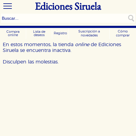
Ediciones Siruela
Suscripción a
Cómo
Compra
Lista de
Registro
online
deseos
novedades
comprar
En estos momentos, la tienda
online
de Ediciones
Siruela se encuentra inactiva.
Disculpen las molestias.
CONFIGURACIÓN DE COOKIES
HABILITAR TODO
RECHAZAR TODO