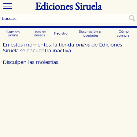
Ediciones Siruela
Suscripción a
Cómo
Compra
Lista de
Registro
online
deseos
novedades
comprar
En estos momentos, la tienda
online
de Ediciones
Siruela se encuentra inactiva.
Disculpen las molestias.
CONFIGURACIÓN DE COOKIES
HABILITAR TODO
RECHAZAR TODO