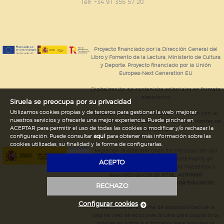
GUARDAR CONFIGURACIÓN
Telf. +34 91 355 57 20
Puede consultar nuestra
política de cookies
Proyecto financiado por la Dirección General del
Libro y Fomento de la Lectura, Ministerio de Cultura
y Deporte. Proyecto financiado por la Unión
Europea-Next Generation EU
Digitalización de contenidos editoriales en formato
electrónico
Siruela se preocupa por su privacidad
Utilizamos cookies propias y de terceros para gestionar la web, mejorar
Mejoras en la gestión editorial en relación con la
nuestros servicios y ofrecerle una mejor experiencia. Puede pinchar en
tienda online y la digitalización de herramientas de
ACEPTAR para permitir el uso de todas las cookies o modificar y/o rechazar la
marketing.
configuración. Puede consultar
aquí
para obtener más información sobre las
cookies utilizadas, su finalidad y la forma de configurarlas.
Migración al estándar ONIX 3.0; introducción del
estándar ISNI; mejora del posicionamiento en
ACEPTO
Google; ampliación de campos de metadatos y
depurado de código HTML.
Actividad
subvencionada por el Ministerio de Educación,
RECHAZO
Cultura y Deporte.
Configurar cookies
Creación de un sistema de adaptabilidad de la
página web de ediciones Siruela para dispositivos
móviles en todos sus formatos para impulsar la