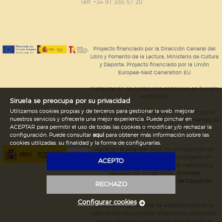
GUARDAR CONFIGURACIÓN
Telf. +34 91 355 57 20
Puede consultar nuestra
política de cookies
Proyecto financiado por la Dirección General del
Libro y Fomento de la Lectura, Ministerio de Cultura
y Deporte. Proyecto financiado por la Unión
Europea-Next Generation EU
Digitalización de contenidos editoriales en formato
electrónico
Siruela se preocupa por su privacidad
Utilizamos cookies propias y de terceros para gestionar la web, mejorar
Mejoras en la gestión editorial en relación con la
nuestros servicios y ofrecerle una mejor experiencia. Puede pinchar en
tienda online y la digitalización de herramientas de
ACEPTAR para permitir el uso de todas las cookies o modificar y/o rechazar la
marketing.
configuración. Puede consultar
aquí
para obtener más información sobre las
cookies utilizadas, su finalidad y la forma de configurarlas.
Migración al estándar ONIX 3.0; introducción del
estándar ISNI; mejora del posicionamiento en
ACEPTO
Google; ampliación de campos de metadatos y
depurado de código HTML.
Actividad
subvencionada por el Ministerio de Educación,
RECHAZO
Cultura y Deporte.
Configurar cookies
Creación de un sistema de adaptabilidad de la
página web de ediciones Siruela para dispositivos
móviles en todos sus formatos para impulsar la