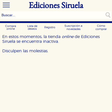
Ediciones Siruela
Suscripción a
Cómo
Compra
Lista de
Registro
online
deseos
novedades
comprar
En estos momentos, la tienda
online
de Ediciones
Siruela se encuentra inactiva.
Disculpen las molestias.
CONFIGURACIÓN DE COOKIES
HABILITAR TODO
RECHAZAR TODO