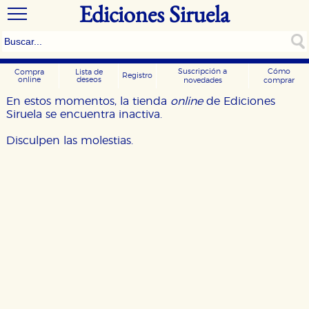
Ediciones Siruela
Suscripción a
Cómo
Compra
Lista de
Registro
online
deseos
novedades
comprar
En estos momentos, la tienda
online
de Ediciones
Siruela se encuentra inactiva.
Disculpen las molestias.
CONFIGURACIÓN DE COOKIES
HABILITAR TODO
RECHAZAR TODO