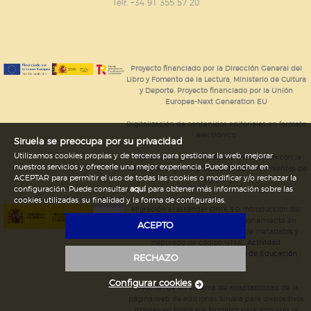
GUARDAR CONFIGURACIÓN
Telf. +34 91 355 57 20
Puede consultar nuestra
política de cookies
Proyecto financiado por la Dirección General del
Libro y Fomento de la Lectura, Ministerio de Cultura
y Deporte. Proyecto financiado por la Unión
Europea-Next Generation EU
Digitalización de contenidos editoriales en formato
electrónico
Siruela se preocupa por su privacidad
Utilizamos cookies propias y de terceros para gestionar la web, mejorar
Mejoras en la gestión editorial en relación con la
nuestros servicios y ofrecerle una mejor experiencia. Puede pinchar en
tienda online y la digitalización de herramientas de
ACEPTAR para permitir el uso de todas las cookies o modificar y/o rechazar la
marketing.
configuración. Puede consultar
aquí
para obtener más información sobre las
cookies utilizadas, su finalidad y la forma de configurarlas.
Migración al estándar ONIX 3.0; introducción del
estándar ISNI; mejora del posicionamiento en
ACEPTO
Google; ampliación de campos de metadatos y
depurado de código HTML.
Actividad
subvencionada por el Ministerio de Educación,
RECHAZO
Cultura y Deporte.
Configurar cookies
Creación de un sistema de adaptabilidad de la
página web de ediciones Siruela para dispositivos
móviles en todos sus formatos para impulsar la