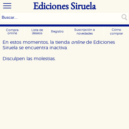
Ediciones Siruela
Suscripción a
Cómo
Compra
Lista de
Registro
online
deseos
novedades
comprar
En estos momentos, la tienda
online
de Ediciones
Siruela se encuentra inactiva.
Disculpen las molestias.
CONFIGURACIÓN DE COOKIES
HABILITAR TODO
RECHAZAR TODO