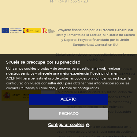
GUARDAR CONFIGURACIÓN
Telf. +34 91 355 57 20
Puede consultar nuestra
política de cookies
Proyecto financiado por la Dirección General del
Libro y Fomento de la Lectura, Ministerio de Cultura
y Deporte. Proyecto financiado por la Unión
Europea-Next Generation EU
Digitalización de contenidos editoriales en formato
electrónico
Siruela se preocupa por su privacidad
Utilizamos cookies propias y de terceros para gestionar la web, mejorar
Mejoras en la gestión editorial en relación con la
nuestros servicios y ofrecerle una mejor experiencia. Puede pinchar en
tienda online y la digitalización de herramientas de
ACEPTAR para permitir el uso de todas las cookies o modificar y/o rechazar la
marketing.
configuración. Puede consultar
aquí
para obtener más información sobre las
cookies utilizadas, su finalidad y la forma de configurarlas.
Migración al estándar ONIX 3.0; introducción del
estándar ISNI; mejora del posicionamiento en
ACEPTO
Google; ampliación de campos de metadatos y
depurado de código HTML.
Actividad
subvencionada por el Ministerio de Educación,
RECHAZO
Cultura y Deporte.
Configurar cookies
Creación de un sistema de adaptabilidad de la
página web de ediciones Siruela para dispositivos
móviles en todos sus formatos para impulsar la