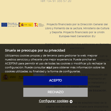
GUARDAR CONFIGURACIÓN
Telf. +34 91 355 57 20
Puede consultar nuestra
política de cookies
Proyecto financiado por la Dirección General del
Libro y Fomento de la Lectura, Ministerio de Cultura
y Deporte. Proyecto financiado por la Unión
Europea-Next Generation EU
Digitalización de contenidos editoriales en formato
electrónico
Siruela se preocupa por su privacidad
Utilizamos cookies propias y de terceros para gestionar la web, mejorar
Mejoras en la gestión editorial en relación con la
nuestros servicios y ofrecerle una mejor experiencia. Puede pinchar en
tienda online y la digitalización de herramientas de
ACEPTAR para permitir el uso de todas las cookies o modificar y/o rechazar la
marketing.
configuración. Puede consultar
aquí
para obtener más información sobre las
cookies utilizadas, su finalidad y la forma de configurarlas.
Migración al estándar ONIX 3.0; introducción del
estándar ISNI; mejora del posicionamiento en
ACEPTO
Google; ampliación de campos de metadatos y
depurado de código HTML.
Actividad
subvencionada por el Ministerio de Educación,
RECHAZO
Cultura y Deporte.
Configurar cookies
Creación de un sistema de adaptabilidad de la
página web de ediciones Siruela para dispositivos
móviles en todos sus formatos para impulsar la