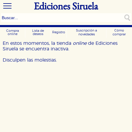
Ediciones Siruela
Suscripción a
Cómo
Compra
Lista de
Registro
online
deseos
novedades
comprar
En estos momentos, la tienda
online
de Ediciones
Siruela se encuentra inactiva.
Disculpen las molestias.
CONFIGURACIÓN DE COOKIES
HABILITAR TODO
RECHAZAR TODO