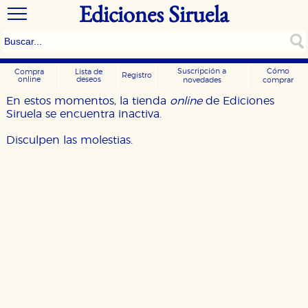
Ediciones Siruela
Suscripción a
Cómo
Compra
Lista de
Registro
online
deseos
novedades
comprar
En estos momentos, la tienda
online
de Ediciones
Siruela se encuentra inactiva.
Disculpen las molestias.
CONFIGURACIÓN DE COOKIES
HABILITAR TODO
RECHAZAR TODO