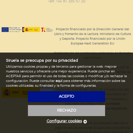
GUARDAR CONFIGURACIÓN
Telf. +34 91 355 57 20
Puede consultar nuestra
política de cookies
Proyecto financiado por la Dirección General del
Libro y Fomento de la Lectura, Ministerio de Cultura
y Deporte. Proyecto financiado por la Unión
Europea-Next Generation EU
Digitalización de contenidos editoriales en formato
electrónico
Siruela se preocupa por su privacidad
Utilizamos cookies propias y de terceros para gestionar la web, mejorar
Mejoras en la gestión editorial en relación con la
nuestros servicios y ofrecerle una mejor experiencia. Puede pinchar en
tienda online y la digitalización de herramientas de
ACEPTAR para permitir el uso de todas las cookies o modificar y/o rechazar la
marketing.
configuración. Puede consultar
aquí
para obtener más información sobre las
cookies utilizadas, su finalidad y la forma de configurarlas.
Migración al estándar ONIX 3.0; introducción del
estándar ISNI; mejora del posicionamiento en
ACEPTO
Google; ampliación de campos de metadatos y
depurado de código HTML.
Actividad
subvencionada por el Ministerio de Educación,
RECHAZO
Cultura y Deporte.
Configurar cookies
Creación de un sistema de adaptabilidad de la
página web de ediciones Siruela para dispositivos
móviles en todos sus formatos para impulsar la