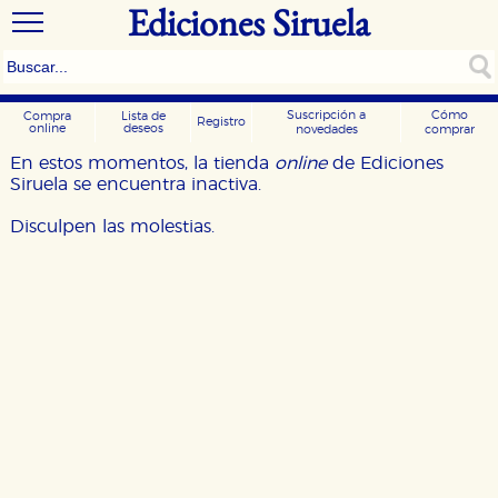
Ediciones Siruela
Suscripción a
Cómo
Compra
Lista de
Registro
online
deseos
novedades
comprar
En estos momentos, la tienda
online
de Ediciones
Siruela se encuentra inactiva.
Disculpen las molestias.
CONFIGURACIÓN DE COOKIES
HABILITAR TODO
RECHAZAR TODO