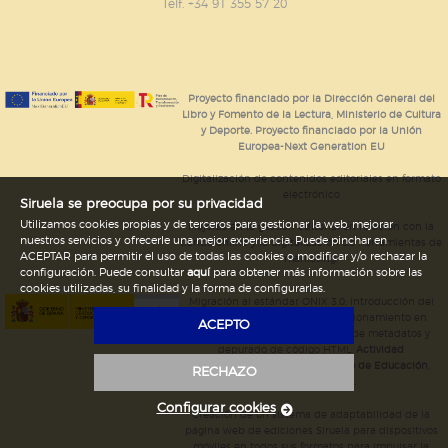
GUARDAR CONFIGURACIÓN
Telf. +34 91 355 57 20
Puede consultar nuestra
política de cookies
Proyecto financiado por la Dirección General del
Libro y Fomento de la Lectura, Ministerio de Cultura
y Deporte. Proyecto financiado por la Unión
Europea-Next Generation EU
Digitalización de contenidos editoriales en formato
electrónico
Siruela se preocupa por su privacidad
Utilizamos cookies propias y de terceros para gestionar la web, mejorar
Mejoras en la gestión editorial en relación con la
nuestros servicios y ofrecerle una mejor experiencia. Puede pinchar en
tienda online y la digitalización de herramientas de
ACEPTAR para permitir el uso de todas las cookies o modificar y/o rechazar la
marketing.
configuración. Puede consultar
aquí
para obtener más información sobre las
cookies utilizadas, su finalidad y la forma de configurarlas.
Migración al estándar ONIX 3.0; introducción del
estándar ISNI; mejora del posicionamiento en
ACEPTO
Google; ampliación de campos de metadatos y
depurado de código HTML.
Actividad
subvencionada por el Ministerio de Educación,
RECHAZO
Cultura y Deporte.
Configurar cookies
Creación de un sistema de adaptabilidad de la
página web de ediciones Siruela para dispositivos
móviles en todos sus formatos para impulsar la