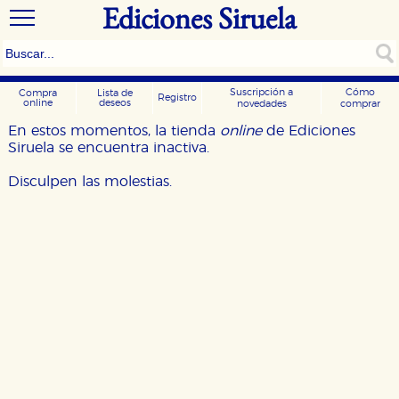
Ediciones Siruela
Suscripción a
Cómo
Compra
Lista de
Registro
online
deseos
novedades
comprar
En estos momentos, la tienda
online
de Ediciones
Siruela se encuentra inactiva.
Disculpen las molestias.
CONFIGURACIÓN DE COOKIES
HABILITAR TODO
RECHAZAR TODO