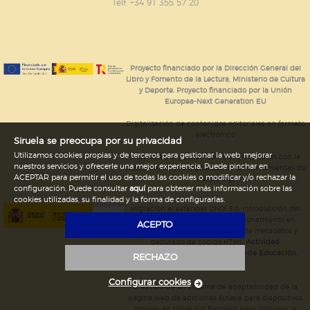
GUARDAR CONFIGURACIÓN
Telf. +34 91 355 57 20
Puede consultar nuestra
política de cookies
Proyecto financiado por la Dirección General del
Libro y Fomento de la Lectura, Ministerio de Cultura
y Deporte. Proyecto financiado por la Unión
Europea-Next Generation EU
Digitalización de contenidos editoriales en formato
electrónico
Siruela se preocupa por su privacidad
Utilizamos cookies propias y de terceros para gestionar la web, mejorar
Mejoras en la gestión editorial en relación con la
nuestros servicios y ofrecerle una mejor experiencia. Puede pinchar en
tienda online y la digitalización de herramientas de
ACEPTAR para permitir el uso de todas las cookies o modificar y/o rechazar la
marketing.
configuración. Puede consultar
aquí
para obtener más información sobre las
cookies utilizadas, su finalidad y la forma de configurarlas.
Migración al estándar ONIX 3.0; introducción del
estándar ISNI; mejora del posicionamiento en
ACEPTO
Google; ampliación de campos de metadatos y
depurado de código HTML.
Actividad
subvencionada por el Ministerio de Educación,
RECHAZO
Cultura y Deporte.
Configurar cookies
Creación de un sistema de adaptabilidad de la
página web de ediciones Siruela para dispositivos
móviles en todos sus formatos para impulsar la