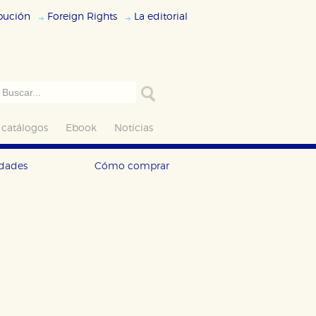
ibución
Foreign Rights
La editorial
 catálogos
Ebook
Noticias
edades
Cómo comprar
ODO
RECHAZAR TODO