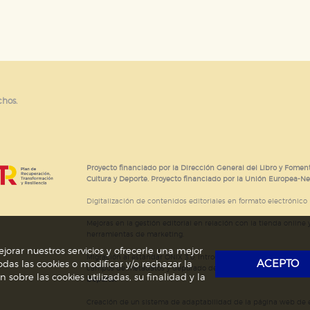
e cookies
chos.
Proyecto financiado por la Dirección General del Libro y Foment
Cultura y Deporte. Proyecto financiado por la Unión Europea-N
Digitalización de contenidos editoriales en formato electrónico
Mejoras en la gestión editorial en relación con la tienda online y
herramientas de marketing.
jorar nuestros servicios y ofrecerle una mejor
Migración al estándar ONIX 3.0; introducción del estándar ISNI
ACEPTO
das las cookies o modificar y/o rechazar la
campos de metadatos y depurado de código HTML.
Actividad s
obre las cookies utilizadas, su finalidad y la
Deporte.
Creación de un sistema de adaptabilidad de la página web de ed