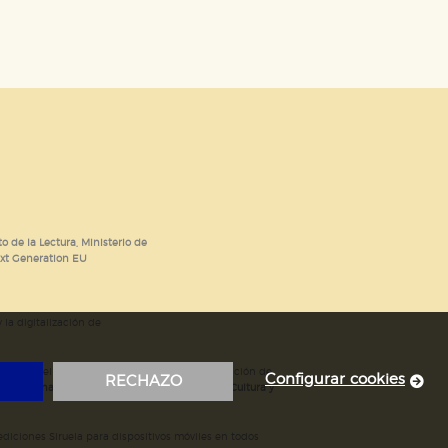
o de la Lectura, Ministerio de
ext Generation EU
 la digitalización de
; mejora del posicionamiento en Google; ampliación de
Configurar cookies
RECHAZO
ubvencionada por el Ministerio de Educación, Cultura y
iciones Siruela para dispositivos móviles en todos