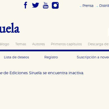
Prensa
Distr
uela
álogo
Temas
Autores
Primeros capítulos
Descarga de
Lista de deseos
Registro
Suscripción a nov
ne
de Ediciones Siruela se encuentra inactiva.
OKIES
HABILITAR T