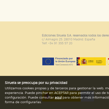
Puede consultar nuestra
política d
Ediciones Siruela S.A. reservados todos los dere
c/ Almagro 25. 28010 Madrid. España
Telf. +34 91 355 57 20
Siruela se preocupa por su privacidad
Utilizamos cookies propias y de terceros para gestionar la web, me
experiencia. Puede pinchar en ACEPTAR para permitir el uso de to
configuración. Puede consultar
aquí
para obtener más información s
forma de configurarlas.