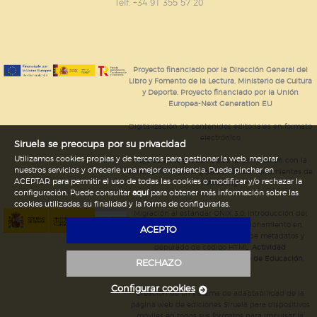
GUARDAR CONFIGURACIÓN
Telf. +34 91 355 57 20
Puede consultar nuestra
política de cookies
Proyecto financiado por la Dirección General del
Libro y Fomento de la Lectura, Ministerio de Cultura
y Deporte. Proyecto financiado por la Unión
Europea-Next Generation EU
Digitalización de contenidos editoriales en formato
electrónico
Siruela se preocupa por su privacidad
Utilizamos cookies propias y de terceros para gestionar la web, mejorar
Mejoras en la gestión editorial en relación con la
nuestros servicios y ofrecerle una mejor experiencia. Puede pinchar en
tienda online y la digitalización de herramientas de
ACEPTAR para permitir el uso de todas las cookies o modificar y/o rechazar la
marketing.
configuración. Puede consultar
aquí
para obtener más información sobre las
cookies utilizadas, su finalidad y la forma de configurarlas.
Migración al estándar ONIX 3.0; introducción del
estándar ISNI; mejora del posicionamiento en
ACEPTO
Google; ampliación de campos de metadatos y
depurado de código HTML.
Actividad
subvencionada por el Ministerio de Educación,
RECHAZO
Cultura y Deporte.
Configurar cookies
Creación de un sistema de adaptabilidad de la
página web de ediciones Siruela para dispositivos
móviles en todos sus formatos para impulsar la