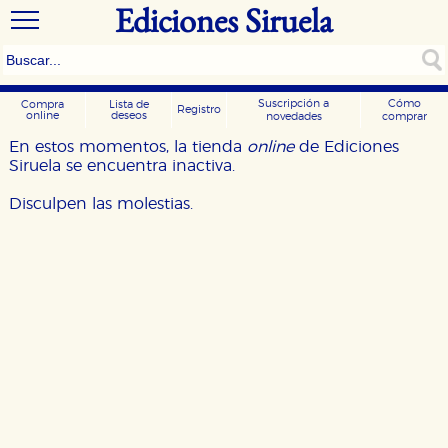
Ediciones Siruela
Suscripción a
Cómo
Compra
Lista de
Registro
online
deseos
novedades
comprar
En estos momentos, la tienda
online
de Ediciones
Siruela se encuentra inactiva.
Disculpen las molestias.
CONFIGURACIÓN DE COOKIES
HABILITAR TODO
RECHAZAR TODO