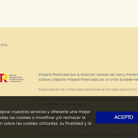
e cookies
chos.
Proyecto financiado por la Dirección General del Libro y Foment
Cultura y Deporte. Proyecto financiado por la Unión Europea-N
Digitalización de contenidos editoriales en formato electrónico
Mejoras en la gestión editorial en relación con la tienda online y
herramientas de marketing.
jorar nuestros servicios y ofrecerle una mejor
Migración al estándar ONIX 3.0; introducción del estándar ISNI
ACEPTO
das las cookies o modificar y/o rechazar la
campos de metadatos y depurado de código HTML.
Actividad s
obre las cookies utilizadas, su finalidad y la
Deporte.
Creación de un sistema de adaptabilidad de la página web de ed