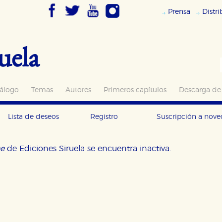
Prensa
Distr
uela
álogo
Temas
Autores
Primeros capítulos
Descarga de
Lista de deseos
Registro
Suscripción a nov
ne
de Ediciones Siruela se encuentra inactiva.
OKIES
HABILITAR T