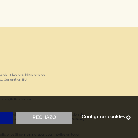
o de la Lectura, Ministerio de
ext Generation EU
 la digitalización de
; mejora del posicionamiento en Google; ampliación de
Configurar cookies
RECHAZO
ubvencionada por el Ministerio de Educación, Cultura y
iciones Siruela para dispositivos móviles en todos