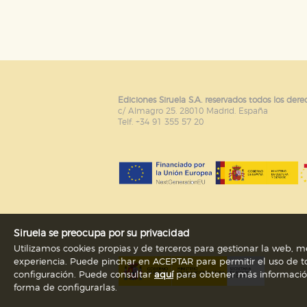
Puede consultar nuestra
política d
Ediciones Siruela S.A. reservados todos los dere
c/ Almagro 25. 28010 Madrid. España
Telf. +34 91 355 57 20
Siruela se preocupa por su privacidad
Utilizamos cookies propias y de terceros para gestionar la web, me
experiencia. Puede pinchar en ACEPTAR para permitir el uso de to
configuración. Puede consultar
aquí
para obtener más información s
forma de configurarlas.