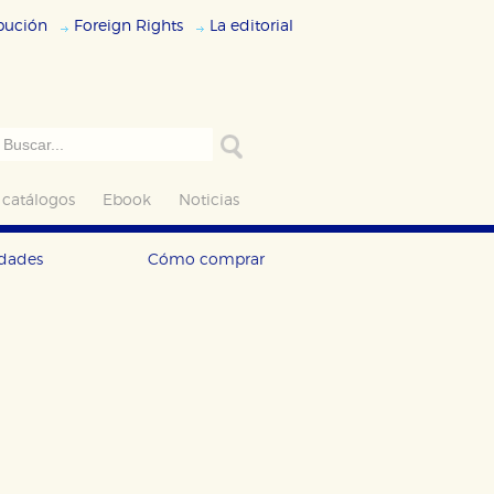
ibución
Foreign Rights
La editorial
 catálogos
Ebook
Noticias
edades
Cómo comprar
ODO
RECHAZAR TODO