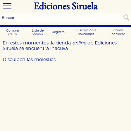
Ediciones Siruela
Suscripción a
Cómo
Compra
Lista de
Registro
online
deseos
novedades
comprar
En estos momentos, la tienda
online
de Ediciones
Siruela se encuentra inactiva.
Disculpen las molestias.
CONFIGURACIÓN DE COOKIES
HABILITAR TODO
RECHAZAR TODO