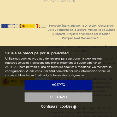
GUARDAR CONFIGURACIÓN
Telf. +34 91 355 57 20
Puede consultar nuestra
política de cookies
Proyecto financiado por la Dirección General del
Libro y Fomento de la Lectura, Ministerio de Cultura
y Deporte. Proyecto financiado por la Unión
Europea-Next Generation EU
Digitalización de contenidos editoriales en formato
electrónico
Siruela se preocupa por su privacidad
Utilizamos cookies propias y de terceros para gestionar la web, mejorar
Mejoras en la gestión editorial en relación con la
nuestros servicios y ofrecerle una mejor experiencia. Puede pinchar en
tienda online y la digitalización de herramientas de
ACEPTAR para permitir el uso de todas las cookies o modificar y/o rechazar la
marketing.
configuración. Puede consultar
aquí
para obtener más información sobre las
cookies utilizadas, su finalidad y la forma de configurarlas.
Migración al estándar ONIX 3.0; introducción del
estándar ISNI; mejora del posicionamiento en
ACEPTO
Google; ampliación de campos de metadatos y
depurado de código HTML.
Actividad
subvencionada por el Ministerio de Educación,
RECHAZO
Cultura y Deporte.
Configurar cookies
Creación de un sistema de adaptabilidad de la
página web de ediciones Siruela para dispositivos
móviles en todos sus formatos para impulsar la