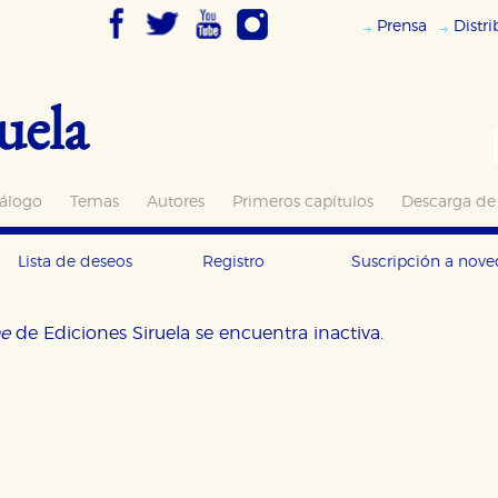
Prensa
Distr
uela
álogo
Temas
Autores
Primeros capítulos
Descarga de
Lista de deseos
Registro
Suscripción a nov
ne
de Ediciones Siruela se encuentra inactiva.
OKIES
HABILITAR T