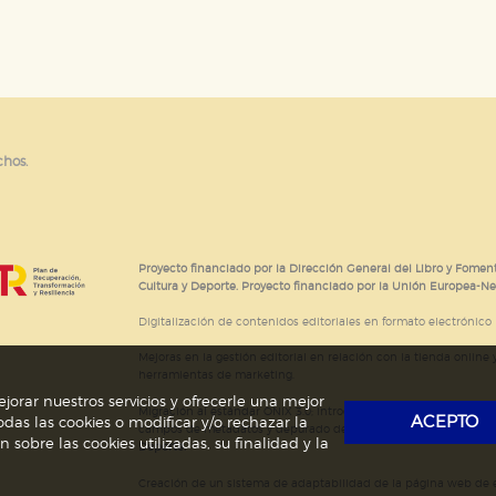
e cookies
chos.
Proyecto financiado por la Dirección General del Libro y Foment
Cultura y Deporte. Proyecto financiado por la Unión Europea-N
Digitalización de contenidos editoriales en formato electrónico
Mejoras en la gestión editorial en relación con la tienda online y
herramientas de marketing.
jorar nuestros servicios y ofrecerle una mejor
Migración al estándar ONIX 3.0; introducción del estándar ISNI
ACEPTO
das las cookies o modificar y/o rechazar la
campos de metadatos y depurado de código HTML.
Actividad s
obre las cookies utilizadas, su finalidad y la
Deporte.
Creación de un sistema de adaptabilidad de la página web de ed