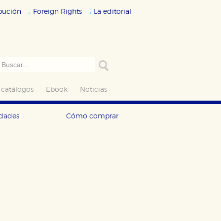
ibución
Foreign Rights
La editorial
 catálogos
Ebook
Noticias
edades
Cómo comprar
ODO
RECHAZAR TODO