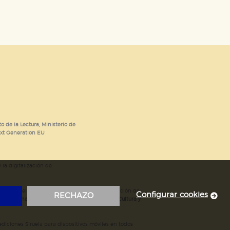
o de la Lectura, Ministerio de
ext Generation EU
 la digitalización de
; mejora del posicionamiento en Google; ampliación de
Configurar cookies
RECHAZO
ubvencionada por el Ministerio de Educación, Cultura y
iciones Siruela para dispositivos móviles en todos