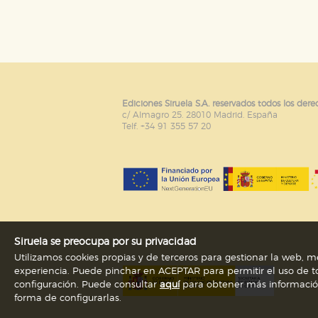
Puede consultar nuestra
política d
Ediciones Siruela S.A. reservados todos los dere
c/ Almagro 25. 28010 Madrid. España
Telf. +34 91 355 57 20
Siruela se preocupa por su privacidad
Utilizamos cookies propias y de terceros para gestionar la web, me
experiencia. Puede pinchar en ACEPTAR para permitir el uso de to
configuración. Puede consultar
aquí
para obtener más información s
forma de configurarlas.