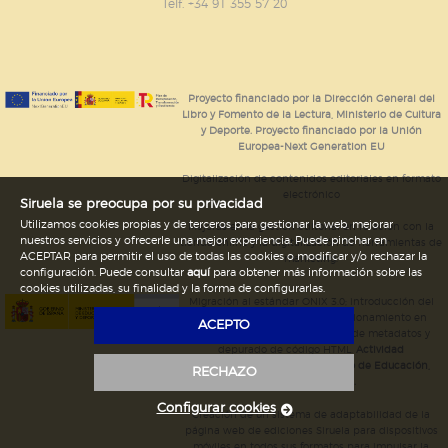
GUARDAR CONFIGURACIÓN
Telf. +34 91 355 57 20
Puede consultar nuestra
política de cookies
Proyecto financiado por la Dirección General del
Libro y Fomento de la Lectura, Ministerio de Cultura
y Deporte. Proyecto financiado por la Unión
Europea-Next Generation EU
Digitalización de contenidos editoriales en formato
electrónico
Siruela se preocupa por su privacidad
Utilizamos cookies propias y de terceros para gestionar la web, mejorar
Mejoras en la gestión editorial en relación con la
nuestros servicios y ofrecerle una mejor experiencia. Puede pinchar en
tienda online y la digitalización de herramientas de
ACEPTAR para permitir el uso de todas las cookies o modificar y/o rechazar la
marketing.
configuración. Puede consultar
aquí
para obtener más información sobre las
cookies utilizadas, su finalidad y la forma de configurarlas.
Migración al estándar ONIX 3.0; introducción del
estándar ISNI; mejora del posicionamiento en
ACEPTO
Google; ampliación de campos de metadatos y
depurado de código HTML.
Actividad
subvencionada por el Ministerio de Educación,
RECHAZO
Cultura y Deporte.
Configurar cookies
Creación de un sistema de adaptabilidad de la
página web de ediciones Siruela para dispositivos
móviles en todos sus formatos para impulsar la