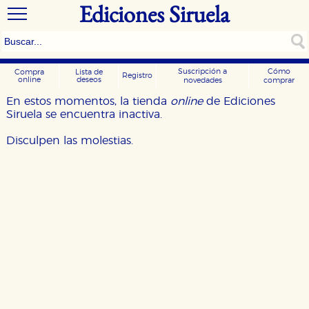
Ediciones Siruela
Suscripción a
Cómo
Compra
Lista de
Registro
online
deseos
novedades
comprar
En estos momentos, la tienda
online
de Ediciones
Siruela se encuentra inactiva.
Disculpen las molestias.
CONFIGURACIÓN DE COOKIES
HABILITAR TODO
RECHAZAR TODO