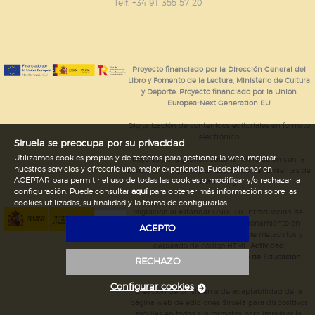
GUARDAR CONFIGURACIÓN
Telf. +34 91 355 57 20
Puede consultar nuestra
política de cookies
Proyecto financiado por la Dirección General del
Libro y Fomento de la Lectura, Ministerio de Cultura
y Deporte. Proyecto financiado por la Unión
Europea-Next Generation EU
Digitalización de contenidos editoriales en formato
electrónico
Siruela se preocupa por su privacidad
Utilizamos cookies propias y de terceros para gestionar la web, mejorar
Mejoras en la gestión editorial en relación con la
nuestros servicios y ofrecerle una mejor experiencia. Puede pinchar en
tienda online y la digitalización de herramientas de
ACEPTAR para permitir el uso de todas las cookies o modificar y/o rechazar la
marketing.
configuración. Puede consultar
aquí
para obtener más información sobre las
cookies utilizadas, su finalidad y la forma de configurarlas.
Migración al estándar ONIX 3.0; introducción del
estándar ISNI; mejora del posicionamiento en
ACEPTO
Google; ampliación de campos de metadatos y
depurado de código HTML.
Actividad
subvencionada por el Ministerio de Educación,
RECHAZO
Cultura y Deporte.
Configurar cookies
Creación de un sistema de adaptabilidad de la
página web de ediciones Siruela para dispositivos
móviles en todos sus formatos para impulsar la