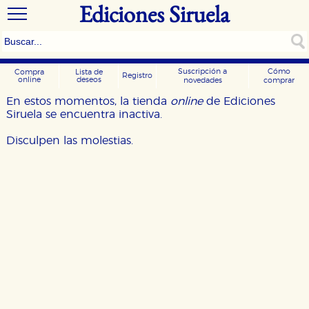
Ediciones Siruela
Suscripción a
Cómo
Compra
Lista de
Registro
online
deseos
novedades
comprar
En estos momentos, la tienda
online
de Ediciones
Siruela se encuentra inactiva.
Disculpen las molestias.
CONFIGURACIÓN DE COOKIES
HABILITAR TODO
RECHAZAR TODO