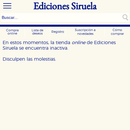
Ediciones Siruela
Suscripción a
Cómo
Compra
Lista de
Registro
online
deseos
novedades
comprar
En estos momentos, la tienda
online
de Ediciones
Siruela se encuentra inactiva.
Disculpen las molestias.
CONFIGURACIÓN DE COOKIES
HABILITAR TODO
RECHAZAR TODO