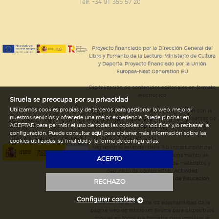
GUARDAR CONFIGURACIÓN
Telf. +34 91 355 57 20
Puede consultar nuestra
política de cookies
Proyecto financiado por la Dirección General del
Libro y Fomento de la Lectura, Ministerio de Cultura
y Deporte. Proyecto financiado por la Unión
Europea-Next Generation EU
Digitalización de contenidos editoriales en formato
electrónico
Siruela se preocupa por su privacidad
Utilizamos cookies propias y de terceros para gestionar la web, mejorar
Mejoras en la gestión editorial en relación con la
nuestros servicios y ofrecerle una mejor experiencia. Puede pinchar en
tienda online y la digitalización de herramientas de
ACEPTAR para permitir el uso de todas las cookies o modificar y/o rechazar la
marketing.
configuración. Puede consultar
aquí
para obtener más información sobre las
cookies utilizadas, su finalidad y la forma de configurarlas.
Migración al estándar ONIX 3.0; introducción del
estándar ISNI; mejora del posicionamiento en
ACEPTO
Google; ampliación de campos de metadatos y
depurado de código HTML.
Actividad
subvencionada por el Ministerio de Educación,
RECHAZO
Cultura y Deporte.
Configurar cookies
Creación de un sistema de adaptabilidad de la
página web de ediciones Siruela para dispositivos
móviles en todos sus formatos para impulsar la