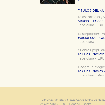
TÍTULOS DEL A
La asombrosa y v
Cookies necesarias
Siruela Ilustrada
-
Tapa dura
EPU
Estas cookies son necesarias pa
hacerlo desde el navegador, p
La sorprenent i v
Cookies de rendimiento y analí
Ediciones en catal
Tapa dura
Estas cookies se utilizan para
configuraciones de servicios p
Cuentos popular
tanto, es anónima.
Las Tres Edades/
-
Tapa dura
EPU
Cookies de publicidad y redes 
Estas cookies son gestionadas p
Geografía mágic
otros sitios. No almacenan dir
Las Tres Edades 
dispositivo de internet.
-
Tapa dura
Rúst
GUARDAR CONFIGURA
Ediciones Siruela S.A. reservados todos los dere
c/ Almagro 25. 28010 Madrid. España