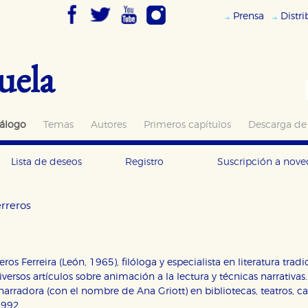
Prensa
Distr
uela
álogo
Temas
Autores
Primeros capítulos
Descarga de
Lista de deseos
Registro
Suscripción a nov
rreros
eros Ferreira (León, 1965), filóloga y especialista en literatura tra
versos artículos sobre animación a la lectura y técnicas narrativ
narradora (con el nombre de Ana Griott) en bibliotecas, teatros, ca
OKIES
1992.
HABILITAR T