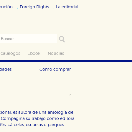
ibución
Foreign Rights
La editorial
 catálogos
Ebook
Noticias
edades
Cómo comprar
dicional, es autora de una antología de
as. Compagina su trabajo como editora
fés, cárceles, escuelas o parques
ODO
RECHAZAR TODO