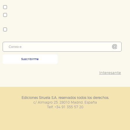
Tema:
Novela contemporánea - literatura extranjera
Novela policiaca y thriller
Colección:
Biblioteca Fred Vargas
Suscribirme
Interesante
Ediciones Siruela S.A. reservados todos los derechos.
c/ Almagro 25. 28010 Madrid. España
Telf. +34 91 355 57 20