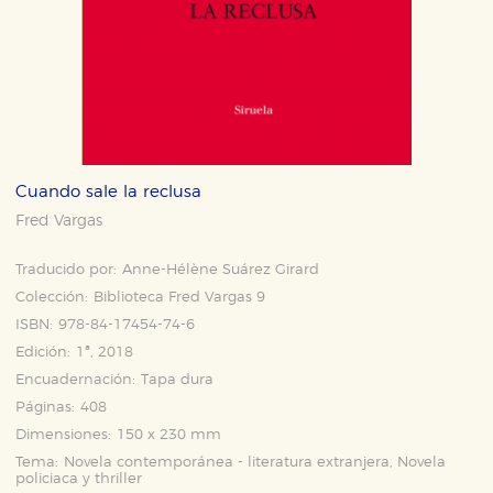
Cuando sale la reclusa
Fred Vargas
Traducido por:
Anne-Hélène Suárez Girard
Colección:
Biblioteca Fred Vargas 9
ISBN:
978-84-17454-74-6
Edición:
1ª, 2018
Encuadernación:
Tapa dura
Páginas:
408
Dimensiones:
150 x 230 mm
Tema:
Novela contemporánea - literatura extranjera, Novela
policiaca y thriller