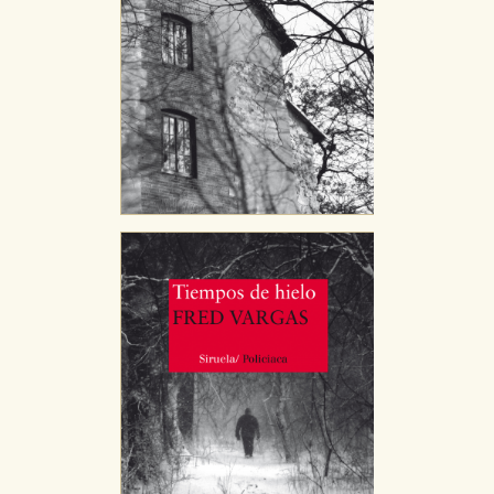
Cookies de rendimiento y analíticas
Estas cookies se utilizan para mejorar su experiencia
de navegación y optimizar el funcionamiento de
nuestro sitio web. Almacenan configuraciones de
servicios para que no tenga que reconfigurarlos cada
vez que nos visita. La información es agregada y, por lo
tanto, es anónima.
Cookies de publicidad y redes sociales
Estas cookies son gestionadas por nuestros socios
publicitarios y se utilizan para mostrar publicidad
relevante para sus intereses en otros sitios. No
almacenan directamente información personal sino
que se basan en la identificación única de su
navegador y dispositivo de internet.
GUARDAR CONFIGURACIÓN
Puede consultar nuestra
política de cookies