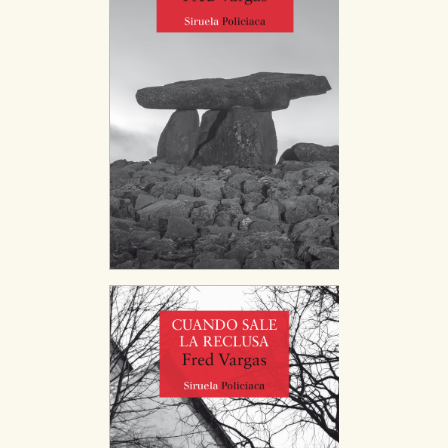
CONFIGURACIÓN DE COOKIES
HABILITAR TODO
RECHAZAR TODO
Cookies necesarias
Estas cookies son necesarias para que nuestro sitio
web funcione y no es posible deshabilitarlas desde
nuestro sistema. Es posible hacerlo desde el
navegador, pero en ese caso es posible que algunas
áreas de nuestra web dejen de funcionar
correctamente.