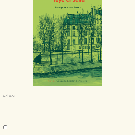
AVÍSAME
Deseo recibir información cuando se produzcan novedades
editoriales sobre:
Autor:
Fred Vargas