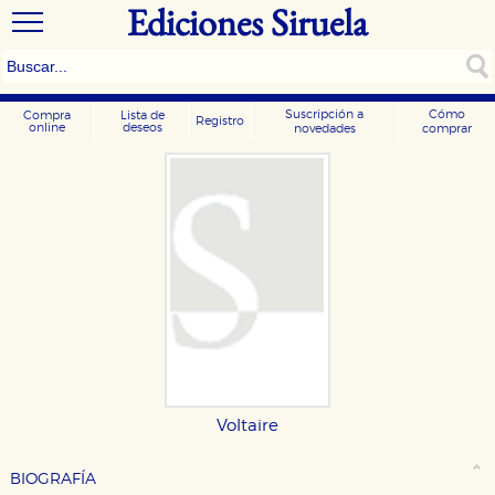
Ediciones Siruela
Suscripción a
Cómo
Compra
Lista de
Registro
online
deseos
novedades
comprar
Voltaire
BIOGRAFÍA