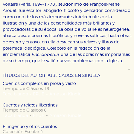
Voltaire (París, 1694-1778), seudónimo de François-Marie
Arouet, fue escritor, abogado, filósofo y pensador, considerado
como uno de los más importantes intelectuales de la
Ilustración y una de las personalidades más brillantes y
provocadoras de su época. La obra de Voltaire es heterogénea,
abarca desde poemas filosóficos y novelas satíricas, hasta obras
de teatro y ensayo; en ella destacan sus relatos y libros de
CONFIGURACIÓN DE COOKIES
polémica ideológica. Colaboró en la redacción de la
emblemática
Enciclopedia
, una de las obras más importantes
HABILITAR TODO
RECHAZAR TODO
de su tiempo, que le valió nuevos problemas con la Iglesia.
TÍTULOS DEL AUTOR PUBLICADOS EN SIRUELA
Cookies necesarias
Cuentos completos en prosa y verso
Estas cookies son necesarias para que nuestro sitio
Tiempo de Clásicos 19
web funcione y no es posible deshabilitarlas desde
-
-
Tapa blanda
EPUB
Amazon Kindle
nuestro sistema. Es posible hacerlo desde el
navegador, pero en ese caso es posible que algunas
áreas de nuestra web dejen de funcionar
Cuentos y relatos libertinos
correctamente.
Tiempo de Clásicos 6
-
-
Tapa blanda
EPUB
Amazon Kindle
Cookies de rendimiento y analíticas
Estas cookies se utilizan para mejorar su experiencia
El ingenuo y otros cuentos
de navegación y optimizar el funcionamiento de
Colección Escolar 4
nuestro sitio web. Almacenan configuraciones de