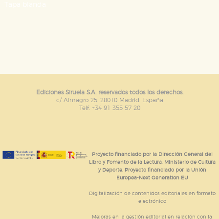
Tapa blanda
servicios para que no tenga que reconfigurarlos cada
vez que nos visita. La información es agregada y, por lo
tanto, es anónima.
Cookies de publicidad y redes sociales
Estas cookies son gestionadas por nuestros socios
publicitarios y se utilizan para mostrar publicidad
relevante para sus intereses en otros sitios. No
almacenan directamente información personal sino
que se basan en la identificación única de su
navegador y dispositivo de internet.
Ediciones Siruela S.A. reservados todos los derechos.
c/ Almagro 25. 28010 Madrid. España
Telf. +34 91 355 57 20
GUARDAR CONFIGURACIÓN
Puede consultar nuestra
política de cookies
Proyecto financiado por la Dirección General del
Libro y Fomento de la Lectura, Ministerio de Cultura
y Deporte. Proyecto financiado por la Unión
Europea-Next Generation EU
Digitalización de contenidos editoriales en formato
electrónico
Mejoras en la gestión editorial en relación con la