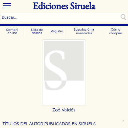
Ediciones Siruela
Suscripción a
Cómo
Compra
Lista de
Registro
online
deseos
novedades
comprar
CONFIGURACIÓN DE COOKIES
Zoé Valdés
HABILITAR TODO
RECHAZAR TODO
TÍTULOS DEL AUTOR PUBLICADOS EN SIRUELA