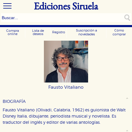
Ediciones Siruela
Suscripción a
Cómo
Compra
Lista de
Registro
online
deseos
novedades
comprar
Fausto Vitaliano
BIOGRAFÍA
Fausto Vitaliano (Olivadi, Calabria, 1962) es guionista de Walt
Disney Italia, dibujante, periodista musical y novelista. Es
CONFIGURACIÓN DE COOKIES
traductor del inglés y editor de varias antologías.
HABILITAR TODO
RECHAZAR TODO