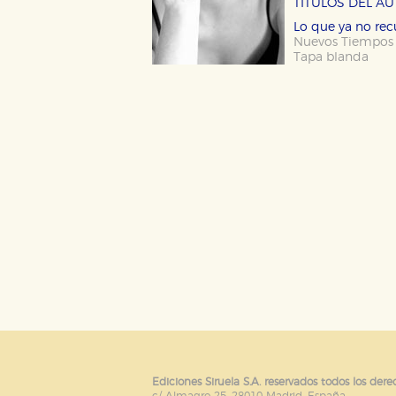
TÍTULOS DEL A
Lo que ya no re
Nuevos Tiempos
Tapa blanda
Cookies necesarias
Estas cookies son necesarias pa
hacerlo desde el navegador, p
Cookies de rendimiento y analí
Estas cookies se utilizan para
configuraciones de servicios p
tanto, es anónima.
Cookies de publicidad y redes 
Estas cookies son gestionadas p
otros sitios. No almacenan dir
dispositivo de internet.
GUARDAR CONFIGURA
Ediciones Siruela S.A. reservados todos los dere