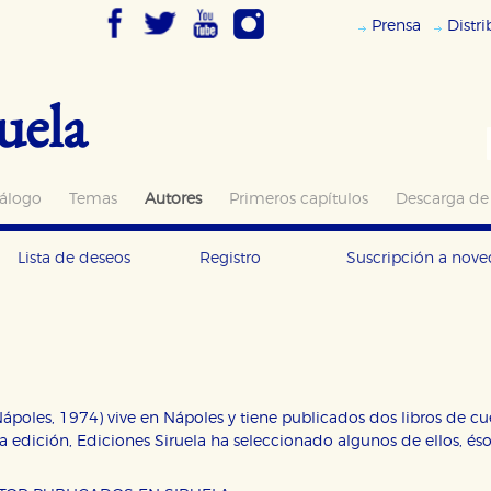
Prensa
Distr
uela
álogo
Temas
Autores
Primeros capítulos
Descarga de
Lista de deseos
Registro
Suscripción a nov
(Nápoles, 1974) vive en Nápoles y tiene publicados dos libros de c
sta edición, Ediciones Siruela ha seleccionado algunos de ellos, és
OKIES
HABILITAR T