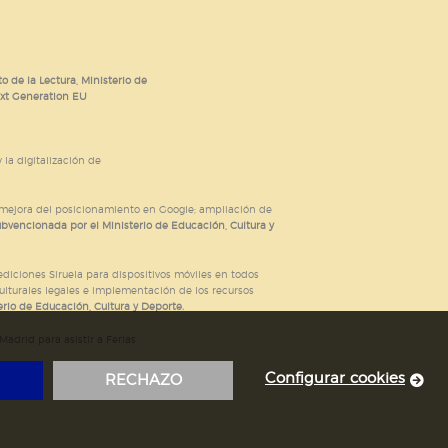
o de la Lectura, Ministerio de
ext Generation EU
 la digitalización de
; mejora del posicionamiento en Google; ampliación de
ubvencionada por el Ministerio de Educación, Cultura y
iciones Siruela para dispositivos móviles en todos
ulturales legales e implementación de los recursos
rio de Educación, Cultura y Deporte.
adrid para asistir a Ferias
Configurar cookies
RECHAZO