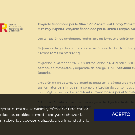
e cookies
Proyecto financiado por la Dirección General del Libro y Foment
Cultura y Deporte. Proyecto financiado por la Unión Europea-N
Digitalización de contenidos editoriales en formato electrónico
Mejoras en la gestión editorial en relación con la tienda online y
herramientas de marketing.
Migración al estándar ONIX 3.0; introducción del estándar ISNI
campos de metadatos y depurado de código HTML.
Actividad s
Deporte.
Creación de un sistema de adaptabilidad de la página web de ed
sus formatos para impulsar la comercialización de contenidos c
tecnológicos necesarios.
Actividad subvencionada por el Ministe
Ediciones Siruela ha percibido una ayuda del Ayuntamiento de M
Internacionales del sector del libro.
jorar nuestros servicios y ofrecerle una mejor
ACEPTO
das las cookies o modificar y/o rechazar la
obre las cookies utilizadas, su finalidad y la