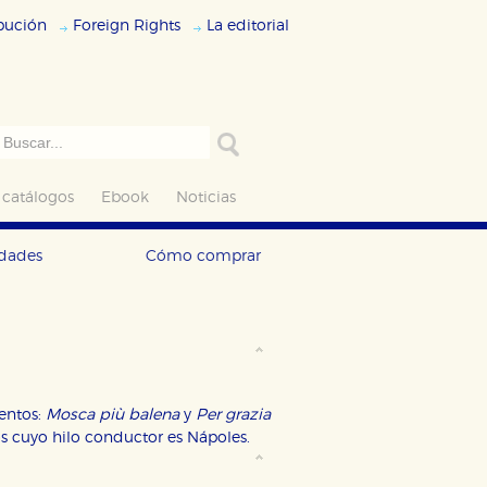
ibución
Foreign Rights
La editorial
 catálogos
Ebook
Noticias
edades
Cómo comprar
uentos:
Mosca più balena
y
Per grazia
os cuyo hilo conductor es Nápoles.
ODO
RECHAZAR TODO