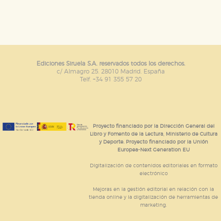
tanto, es anónima.
Cookies de publicidad y redes sociales
Estas cookies son gestionadas por nuestros socios
publicitarios y se utilizan para mostrar publicidad
relevante para sus intereses en otros sitios. No
almacenan directamente información personal sino
que se basan en la identificación única de su
Ediciones Siruela S.A. reservados todos los derechos.
navegador y dispositivo de internet.
c/ Almagro 25. 28010 Madrid. España
Telf. +34 91 355 57 20
GUARDAR CONFIGURACIÓN
Proyecto financiado por la Dirección General del
Puede consultar nuestra
política de cookies
Libro y Fomento de la Lectura, Ministerio de Cultura
y Deporte. Proyecto financiado por la Unión
Europea-Next Generation EU
Digitalización de contenidos editoriales en formato
electrónico
Mejoras en la gestión editorial en relación con la
tienda online y la digitalización de herramientas de
marketing.