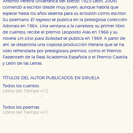
Antonio Pereira (Villafranca del Bierzo 1923-León, 2009)
comenzó a escribir desde muy joven, aunque habría que
esperar hasta los años sesenta para su eclosión como escritor.
Su poemario
El regreso
se publica en la prestigiosa colección
Adonais en 1964,
Una ventana a la carretera
, su primer libro
de cuentos, recibe el premio Leopoldo Alas en 1966 y su
CONFIGURACIÓN DE COOKIES
novela
Un sitio para Soledad
se publica en 1969. A partir de
ahí, se desarrolla una copiosa producción literaria que se ha
HABILITAR TODO
RECHAZAR TODO
visto refrendada por prestigiosos premios, como el Premio
Fastenrath de la Real Academia Española o el Premio Castilla
y León de las Letras.
Cookies necesarias
Estas cookies son necesarias para que nuestro sitio
TÍTULOS DEL AUTOR PUBLICADOS EN SIRUELA
web funcione y no es posible deshabilitarlas desde
nuestro sistema. Es posible hacerlo desde el
Todos los cuentos
navegador, pero en ese caso es posible que algunas
Libros del Tiempo 412
áreas de nuestra web dejen de funcionar
-
-
Tapa dura
EPUB
Amazon Kindle
correctamente.
Todos los poemas
Cookies de rendimiento y analíticas
Libros del Tiempo 411
Estas cookies se utilizan para mejorar su experiencia
-
-
Tapa dura
EPUB
Amazon Kindle
de navegación y optimizar el funcionamiento de
nuestro sitio web. Almacenan configuraciones de
servicios para que no tenga que reconfigurarlos cada
vez que nos visita. La información es agregada y, por lo