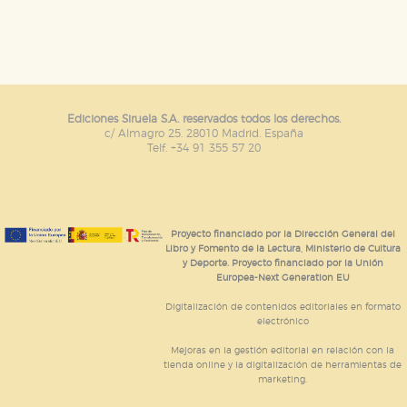
tanto, es anónima.
Cookies de publicidad y redes sociales
Estas cookies son gestionadas por nuestros socios
publicitarios y se utilizan para mostrar publicidad
relevante para sus intereses en otros sitios. No
almacenan directamente información personal sino
que se basan en la identificación única de su
Ediciones Siruela S.A. reservados todos los derechos.
navegador y dispositivo de internet.
c/ Almagro 25. 28010 Madrid. España
Telf. +34 91 355 57 20
GUARDAR CONFIGURACIÓN
Proyecto financiado por la Dirección General del
Puede consultar nuestra
política de cookies
Libro y Fomento de la Lectura, Ministerio de Cultura
y Deporte. Proyecto financiado por la Unión
Europea-Next Generation EU
Digitalización de contenidos editoriales en formato
electrónico
Mejoras en la gestión editorial en relación con la
tienda online y la digitalización de herramientas de
marketing.