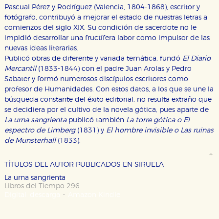
Pascual Pérez y Rodríguez (Valencia, 1804-1868), escritor y
fotógrafo, contribuyó a mejorar el estado de nuestras letras a
comienzos del siglo XIX. Su condición de sacerdote no le
impidió desarrollar una fructífera labor como impulsor de las
nuevas ideas literarias.
CONFIGURACIÓN DE COOKIES
Publicó obras de diferente y variada temática, fundó
El Diario
Mercantil
(1833-1844) con el padre Juan Arolas y Pedro
HABILITAR TODO
RECHAZAR TODO
Sabater y formó numerosos discípulos escritores como
profesor de Humanidades. Con estos datos, a los que se une la
búsqueda constante del éxito editorial, no resulta extraño que
se decidiera por el cultivo de la novela gótica, pues aparte de
Cookies necesarias
La urna sangrienta
publicó también
La torre gótica o El
Estas cookies son necesarias para que nuestro sitio
espectro de Limberg
(1831) y
El hombre invisible o Las ruinas
web funcione y no es posible deshabilitarlas desde
de Munsterhall
(1833).
nuestro sistema. Es posible hacerlo desde el
navegador, pero en ese caso es posible que algunas
áreas de nuestra web dejen de funcionar
correctamente.
TÍTULOS DEL AUTOR PUBLICADOS EN SIRUELA
La urna sangrienta
Cookies de rendimiento y analíticas
Libros del Tiempo 296
Estas cookies se utilizan para mejorar su experiencia
-
Digital: descarga
Amazon Kindle
de navegación y optimizar el funcionamiento de
nuestro sitio web. Almacenan configuraciones de
servicios para que no tenga que reconfigurarlos cada
vez que nos visita. La información es agregada y, por lo