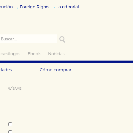
ibución
Foreign Rights
La editorial
 catálogos
Ebook
Noticias
edades
Cómo comprar
AVÍSAME
Deseo recibir información cuando se
produzcan novedades editoriales
sobre:
Autor:
Zoé Valdés
Rolando Sánchez Mejías