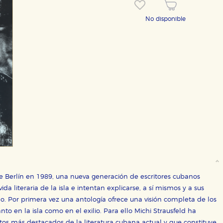
No disponible
OKIES
HABILITAR T
e Berlín en 1989, una nueva generación de escritores cubanos
da literaria de la isla e intentan explicarse, a sí mismos y a sus
do. Por primera vez una antología ofrece una visión completa de los
to en la isla como en el exilio. Para ello Michi Strausfeld ha
ra que nuestro sitio web funcione y no es posible deshabilitarlas 
atos más destacados de la literatura cubana actual y que constituye