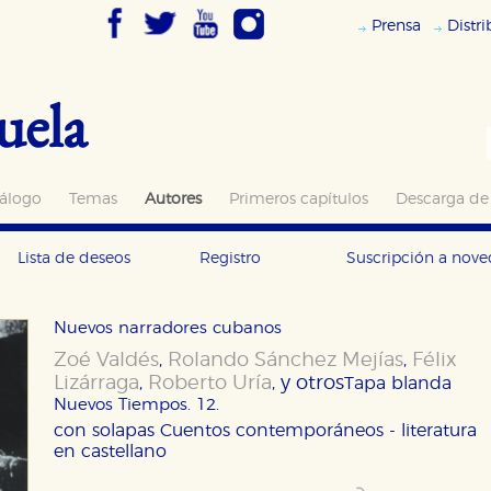
Prensa
Distr
uela
álogo
Temas
Autores
Primeros capítulos
Descarga de
Lista de deseos
Registro
Suscripción a nov
Nuevos narradores cubanos
Zoé Valdés
Rolando Sánchez Mejías
Félix
,
,
Lizárraga
Roberto Uría
y otros
,
,
Tapa blanda
Nuevos Tiempos. 12.
con solapas
Cuentos contemporáneos - literatura
en castellano