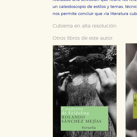
hacerlo desde el navegador, p
un caleidoscopio de estilos y temas, técni
Cookies de rendimiento y analí
nos permite concluir que «la literatura cu
Estas cookies se utilizan para
configuraciones de servicios p
Cubierta en alta resolución
tanto, es anónima.
Otros libros de este autor:
Cookies de publicidad y redes 
Estas cookies son gestionadas p
otros sitios. No almacenan dir
dispositivo de internet.
GUARDAR CONFIGURA
Puede consultar nuestra
política d