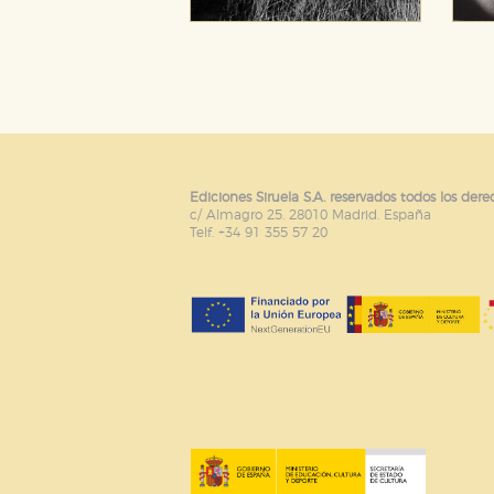
Ediciones Siruela S.A. reservados todos los dere
c/ Almagro 25. 28010 Madrid. España
Telf. +34 91 355 57 20