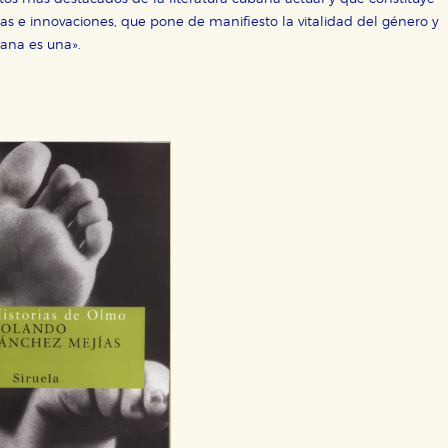
ero en ese caso es posible que algunas áreas de nuestra web deje
cas e innovaciones, que pone de manifiesto la vitalidad del género y
ticas
bana es una».
 mejorar su experiencia de navegación y optimizar el funcionamie
ara que no tenga que reconfigurarlos cada vez que nos visita. La i
sociales
or nuestros socios publicitarios y se utilizan para mostrar publici
ectamente información personal sino que se basan en la identific
CIÓN
e cookies