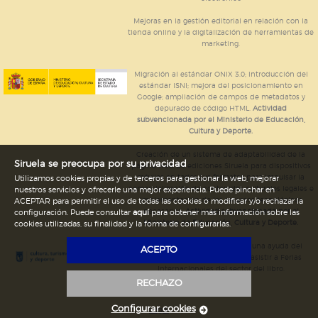
Mejoras en la gestión editorial en relación con la
tienda online y la digitalización de herramientas de
marketing.
Migración al estándar ONIX 3.0; introducción del
estándar ISNI; mejora del posicionamiento en
Google; ampliación de campos de metadatos y
depurado de código HTML.
Actividad
subvencionada por el Ministerio de Educación,
Cultura y Deporte.
Creación de un sistema de adaptabilidad de la
Siruela se preocupa por su privacidad
página web de ediciones Siruela para dispositivos
móviles en todos sus formatos para impulsar la
Utilizamos cookies propias y de terceros para gestionar la web, mejorar
comercialización de contenidos culturales legales e
nuestros servicios y ofrecerle una mejor experiencia. Puede pinchar en
implementación de los recursos tecnológicos
ACEPTAR para permitir el uso de todas las cookies o modificar y/o rechazar la
necesarios.
Actividad subvencionada por el
configuración. Puede consultar
aquí
para obtener más información sobre las
Ministerio de Educación, Cultura y Deporte.
cookies utilizadas, su finalidad y la forma de configurarlas.
Ediciones Siruela ha percibido una ayuda del
ACEPTO
Ayuntamiento de Madrid para asistir a Ferias
Internacionales del sector del libro.
RECHAZO
Configurar cookies
Legal