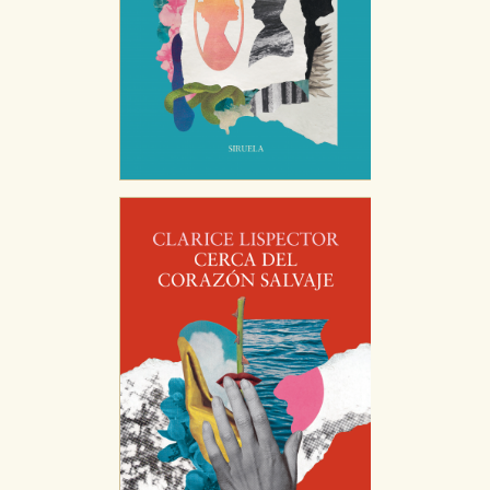
nuestro sitio web. Almacenan configuraciones de
servicios para que no tenga que reconfigurarlos cada
vez que nos visita. La información es agregada y, por lo
tanto, es anónima.
Cookies de publicidad y redes sociales
Estas cookies son gestionadas por nuestros socios
publicitarios y se utilizan para mostrar publicidad
relevante para sus intereses en otros sitios. No
almacenan directamente información personal sino
que se basan en la identificación única de su
navegador y dispositivo de internet.
GUARDAR CONFIGURACIÓN
Puede consultar nuestra
política de cookies