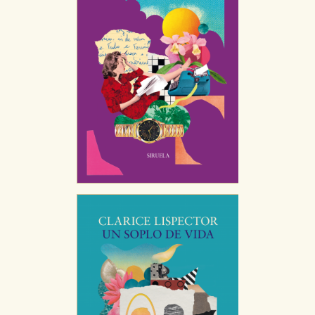
CONFIGURACIÓN DE COOKIES
HABILITAR TODO
RECHAZAR TODO
Cookies necesarias
Estas cookies son necesarias para que nuestro sitio
web funcione y no es posible deshabilitarlas desde
nuestro sistema. Es posible hacerlo desde el
navegador, pero en ese caso es posible que algunas
áreas de nuestra web dejen de funcionar
correctamente.
Cookies de rendimiento y analíticas
Estas cookies se utilizan para mejorar su experiencia
de navegación y optimizar el funcionamiento de