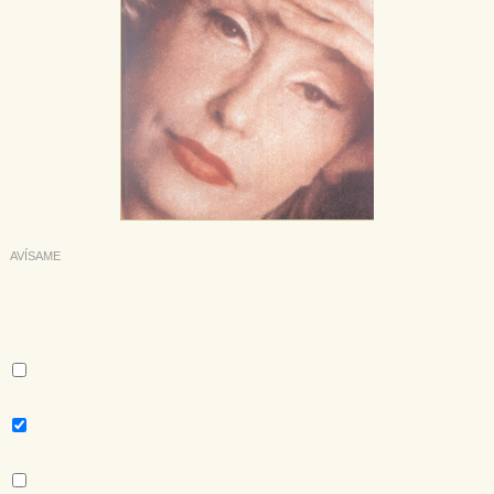
AVÍSAME
Deseo recibir información cuando se produzcan novedades
editoriales sobre:
Autor:
Clarice Lispector
Tema:
No Ficción
Colección:
Biblioteca Clarice Lispector