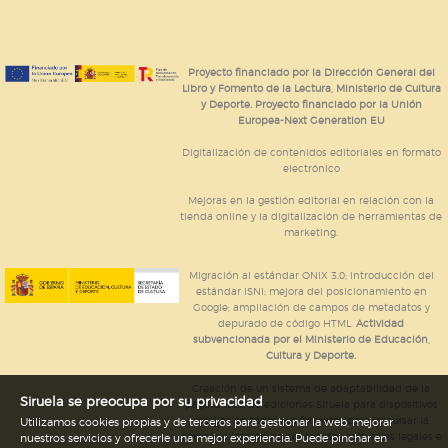
almacenan directamente información personal sino
que se basan en la identificación única de su
navegador y dispositivo de internet.
Proyecto financiado por la Dirección General del
Libro y Fomento de la Lectura, Ministerio de Cultura
GUARDAR CONFIGURACIÓN
y Deporte. Proyecto financiado por la Unión
Europea-Next Generation EU
Digitalización de contenidos editoriales en formato
electrónico
Puede consultar nuestra
política de cookies
Mejoras en la gestión editorial en relación con la
tienda online y la digitalización de herramientas de
marketing.
Migración al estándar ONIX 3.0; introducción del
estándar ISNI; mejora del posicionamiento en
Google; ampliación de campos de metadatos y
depurado de código HTML.
Actividad
subvencionada por el Ministerio de Educación,
Cultura y Deporte.
Creación de un sistema de adaptabilidad de la
Siruela se preocupa por su privacidad
página web de ediciones Siruela para dispositivos
móviles en todos sus formatos para impulsar la
Utilizamos cookies propias y de terceros para gestionar la web, mejorar
comercialización de contenidos culturales legales e
nuestros servicios y ofrecerle una mejor experiencia. Puede pinchar en