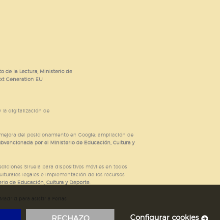
o de la Lectura, Ministerio de
ext Generation EU
 la digitalización de
; mejora del posicionamiento en Google; ampliación de
ubvencionada por el Ministerio de Educación, Cultura y
iciones Siruela para dispositivos móviles en todos
ulturales legales e implementación de los recursos
rio de Educación, Cultura y Deporte.
adrid para asistir a Ferias
Configurar cookies
RECHAZO