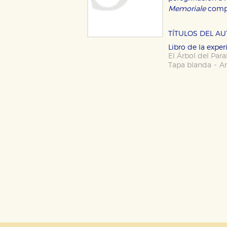
Memoriale
compo
CONFIGURACIÓN DE CO
TÍTULOS DEL A
Libro de la exper
El Árbol del Para
Cookies necesarias
-
Tapa blanda
A
Estas cookies son necesarias pa
hacerlo desde el navegador, p
Cookies de rendimiento y analí
Estas cookies se utilizan para
configuraciones de servicios p
tanto, es anónima.
Cookies de publicidad y redes 
Estas cookies son gestionadas p
otros sitios. No almacenan dir
dispositivo de internet.
GUARDAR CONFIGURA