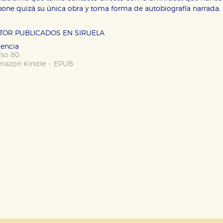
ne quizá su única obra y toma forma de autobiografía narrada.
OKIES
HABILITAR T
UTOR PUBLICADOS EN SIRUELA
iencia
íso 80
-
mazon Kindle
EPUB
ra que nuestro sitio web funcione y no es posible deshabilitarlas 
ero en ese caso es posible que algunas áreas de nuestra web deje
ticas
 mejorar su experiencia de navegación y optimizar el funcionamie
ara que no tenga que reconfigurarlos cada vez que nos visita. La i
sociales
or nuestros socios publicitarios y se utilizan para mostrar publici
ectamente información personal sino que se basan en la identific
CIÓN