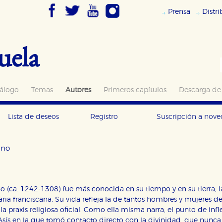
Prensa
Distr
uela
álogo
Temas
Autores
Primeros capítulos
Descarga de
Lista de deseos
Registro
Suscripción a nov
gno
 (ca. 1242-1308) fue más conocida en su tiempo y en su tierra, la 
iaria franciscana. Su vida refleja la de tantos hombres y mujeres
a praxis religiosa oficial. Como ella misma narra, el punto de inf
Asís en la que tomó contacto directo con la divinidad, que nunc