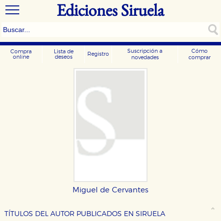
Ediciones Siruela
Suscripción a
Cómo
Compra
Lista de
Registro
online
deseos
novedades
comprar
CONFIGURACIÓN DE COOKIES
Miguel de Cervantes
HABILITAR TODO
RECHAZAR TODO
TÍTULOS DEL AUTOR PUBLICADOS EN SIRUELA