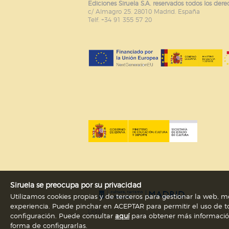
Ediciones Siruela S.A. reservados todos los dere
c/ Almagro 25. 28010 Madrid. España
Puede consultar nuestra
política d
Telf. +34 91 355 57 20
Siruela se preocupa por su privacidad
Utilizamos cookies propias y de terceros para gestionar la web, me
experiencia. Puede pinchar en ACEPTAR para permitir el uso de to
Legal
configuración. Puede consultar
aquí
para obtener más información s
forma de configurarlas.