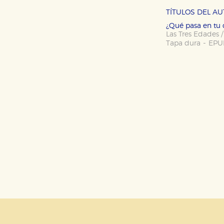
CONFIGURACIÓN DE CO
TÍTULOS DEL A
¿Qué pasa en tu
Las Tres Edades 
-
Tapa dura
EPU
Cookies necesarias
Estas cookies son necesarias pa
hacerlo desde el navegador, p
Cookies de rendimiento y analí
Estas cookies se utilizan para
configuraciones de servicios p
tanto, es anónima.
Cookies de publicidad y redes 
Estas cookies son gestionadas p
otros sitios. No almacenan dir
dispositivo de internet.
GUARDAR CONFIGURA