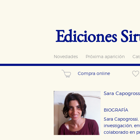
Ediciones Sir
Novedades
Próxima aparición
Cat
Compra online
Sara Capogross
BIOGRAFÍA
Sara Capogrossi, 
investigación, e
colaborado en pu