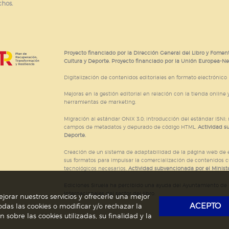
chos.
e cookies
Proyecto financiado por la Dirección General del Libro y Foment
Cultura y Deporte. Proyecto financiado por la Unión Europea-N
Digitalización de contenidos editoriales en formato electrónico
Mejoras en la gestión editorial en relación con la tienda online y
herramientas de marketing.
Migración al estándar ONIX 3.0; introducción del estándar ISNI
campos de metadatos y depurado de código HTML.
Actividad s
Deporte.
Creación de un sistema de adaptabilidad de la página web de ed
sus formatos para impulsar la comercialización de contenidos c
tecnológicos necesarios.
Actividad subvencionada por el Ministe
Ediciones Siruela ha percibido una ayuda del Ayuntamiento de M
Internacionales del sector del libro.
jorar nuestros servicios y ofrecerle una mejor
ACEPTO
das las cookies o modificar y/o rechazar la
obre las cookies utilizadas, su finalidad y la