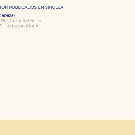
OKIES
HABILITAR T
UTOR PUBLICADOS EN SIRUELA
 cabeza?
/ Nos Gusta Saber 15
-
B
Amazon Kindle
ra que nuestro sitio web funcione y no es posible deshabilitarlas 
ero en ese caso es posible que algunas áreas de nuestra web deje
ticas
 mejorar su experiencia de navegación y optimizar el funcionamie
ara que no tenga que reconfigurarlos cada vez que nos visita. La i
sociales
or nuestros socios publicitarios y se utilizan para mostrar publici
ectamente información personal sino que se basan en la identific
CIÓN