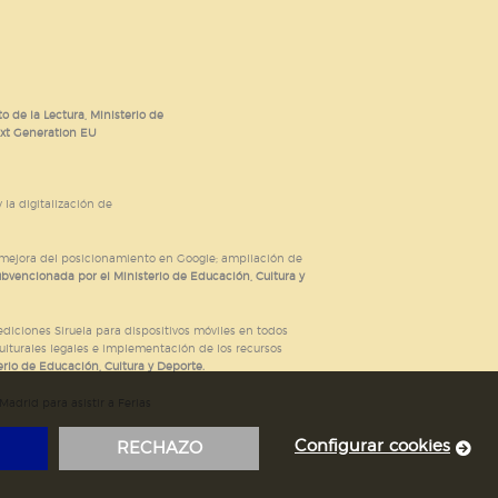
o de la Lectura, Ministerio de
ext Generation EU
 la digitalización de
; mejora del posicionamiento en Google; ampliación de
ubvencionada por el Ministerio de Educación, Cultura y
iciones Siruela para dispositivos móviles en todos
ulturales legales e implementación de los recursos
rio de Educación, Cultura y Deporte.
adrid para asistir a Ferias
Configurar cookies
RECHAZO