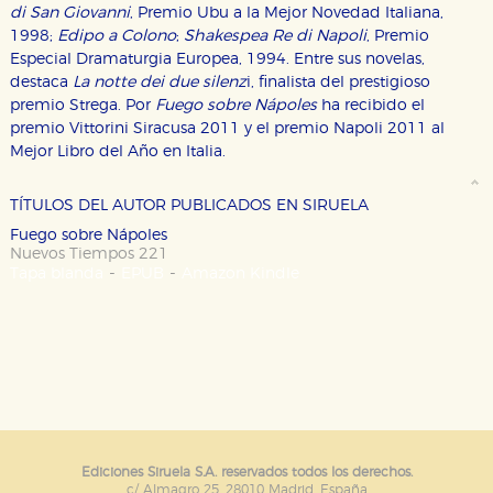
di San Giovanni
, Premio Ubu a la Mejor Novedad Italiana,
1998;
Edipo a Colono
;
Shakespea Re di Napoli
, Premio
CONFIGURACIÓN DE COOKIES
Especial Dramaturgia Europea, 1994. Entre sus novelas,
destaca
La notte dei due silenz
i, finalista del prestigioso
HABILITAR TODO
RECHAZAR TODO
premio Strega. Por
Fuego sobre Nápoles
ha recibido el
premio Vittorini Siracusa 2011 y el premio Napoli 2011 al
Mejor Libro del Año en Italia.
Cookies necesarias
Estas cookies son necesarias para que nuestro sitio
TÍTULOS DEL AUTOR PUBLICADOS EN SIRUELA
web funcione y no es posible deshabilitarlas desde
Fuego sobre Nápoles
nuestro sistema. Es posible hacerlo desde el
navegador, pero en ese caso es posible que algunas
Nuevos Tiempos 221
áreas de nuestra web dejen de funcionar
-
-
Tapa blanda
EPUB
Amazon Kindle
correctamente.
Cookies de rendimiento y analíticas
Estas cookies se utilizan para mejorar su experiencia
de navegación y optimizar el funcionamiento de
nuestro sitio web. Almacenan configuraciones de
servicios para que no tenga que reconfigurarlos cada
vez que nos visita. La información es agregada y, por lo
tanto, es anónima.
Cookies de publicidad y redes sociales
Ediciones Siruela S.A. reservados todos los derechos.
Estas cookies son gestionadas por nuestros socios
c/ Almagro 25. 28010 Madrid. España