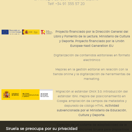
publicitarios y se utilizan para mostrar publicidad
Telf. +34 91 355 57 20
relevante para sus intereses en otros sitios. No
almacenan directamente información personal sino
que se basan en la identificación única de su
navegador y dispositivo de internet.
Proyecto financiado por la Dirección General del
GUARDAR CONFIGURACIÓN
Libro y Fomento de la Lectura, Ministerio de Cultura
y Deporte. Proyecto financiado por la Unión
Europea-Next Generation EU
Digitalización de contenidos editoriales en formato
Puede consultar nuestra
política de cookies
electrónico
Mejoras en la gestión editorial en relación con la
tienda online y la digitalización de herramientas de
marketing.
Migración al estándar ONIX 3.0; introducción del
estándar ISNI; mejora del posicionamiento en
Google; ampliación de campos de metadatos y
depurado de código HTML.
Actividad
subvencionada por el Ministerio de Educación,
Cultura y Deporte.
Creación de un sistema de adaptabilidad de la
Siruela se preocupa por su privacidad
página web de ediciones Siruela para dispositivos