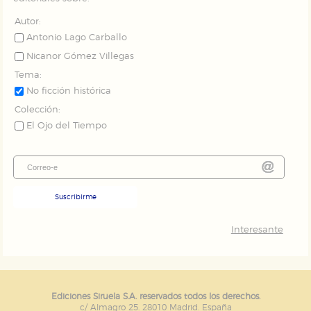
publicitarios y se utilizan para mostrar publicidad
relevante para sus intereses en otros sitios. No
almacenan directamente información personal sino
Autor:
que se basan en la identificación única de su
Antonio Lago Carballo
navegador y dispositivo de internet.
Nicanor Gómez Villegas
Tema:
GUARDAR CONFIGURACIÓN
No ficción histórica
Colección:
El Ojo del Tiempo
Puede consultar nuestra
política de cookies
Suscribirme
Interesante
Ediciones Siruela S.A. reservados todos los derechos.
c/ Almagro 25. 28010 Madrid. España