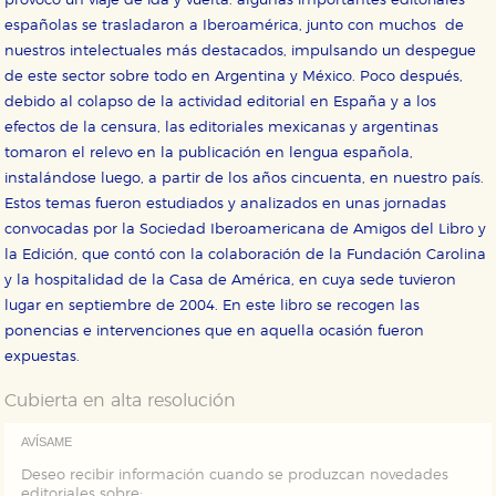
provocó un viaje de ida y vuelta: algunas importantes editoriales
españolas se trasladaron a Iberoamérica, junto con muchos de
CONFIGURACIÓN DE COOKIES
nuestros intelectuales más destacados, impulsando un despegue
de este sector sobre todo en Argentina y México. Poco después,
HABILITAR TODO
RECHAZAR TODO
debido al colapso de la actividad editorial en España y a los
efectos de la censura, las editoriales mexicanas y argentinas
tomaron el relevo en la publicación en lengua española,
Cookies necesarias
instalándose luego, a partir de los años cincuenta, en nuestro país.
Estas cookies son necesarias para que nuestro sitio
Estos temas fueron estudiados y analizados en unas jornadas
web funcione y no es posible deshabilitarlas desde
convocadas por la Sociedad Iberoamericana de Amigos del Libro y
nuestro sistema. Es posible hacerlo desde el
navegador, pero en ese caso es posible que algunas
la Edición, que contó con la colaboración de la Fundación Carolina
áreas de nuestra web dejen de funcionar
y la hospitalidad de la Casa de América, en cuya sede tuvieron
correctamente.
lugar en septiembre de 2004. En este libro se recogen las
Cookies de rendimiento y analíticas
ponencias e intervenciones que en aquella ocasión fueron
Estas cookies se utilizan para mejorar su experiencia
expuestas.
de navegación y optimizar el funcionamiento de
nuestro sitio web. Almacenan configuraciones de
servicios para que no tenga que reconfigurarlos cada
Cubierta en alta resolución
vez que nos visita. La información es agregada y, por lo
tanto, es anónima.
AVÍSAME
Cookies de publicidad y redes sociales
Deseo recibir información cuando se produzcan novedades
Estas cookies son gestionadas por nuestros socios
editoriales sobre: