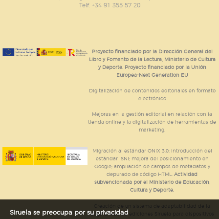
Telf. +34 91 355 57 20
Proyecto financiado por la Dirección General del
Libro y Fomento de la Lectura, Ministerio de Cultura
y Deporte. Proyecto financiado por la Unión
Europea-Next Generation EU
Digitalización de contenidos editoriales en formato
electrónico
Mejoras en la gestión editorial en relación con la
tienda online y la digitalización de herramientas de
marketing.
Migración al estándar ONIX 3.0; introducción del
estándar ISNI; mejora del posicionamiento en
Google; ampliación de campos de metadatos y
depurado de código HTML.
Actividad
subvencionada por el Ministerio de Educación,
Cultura y Deporte.
Creación de un sistema de adaptabilidad de la
Siruela se preocupa por su privacidad
página web de ediciones Siruela para dispositivos