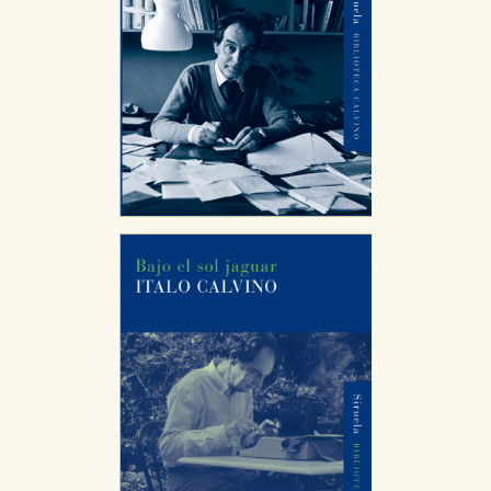
servicios para que no tenga que reconfigurarlos cada
vez que nos visita. La información es agregada y, por lo
tanto, es anónima.
Cookies de publicidad y redes sociales
Estas cookies son gestionadas por nuestros socios
publicitarios y se utilizan para mostrar publicidad
relevante para sus intereses en otros sitios. No
almacenan directamente información personal sino
que se basan en la identificación única de su
navegador y dispositivo de internet.
GUARDAR CONFIGURACIÓN
Puede consultar nuestra
política de cookies