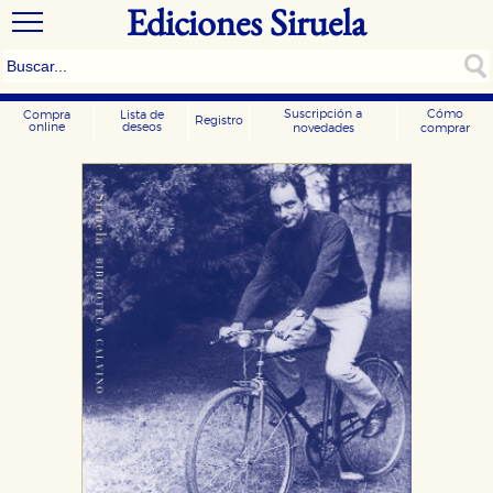
Ediciones Siruela
Suscripción a
Cómo
Compra
Lista de
Registro
online
deseos
novedades
comprar