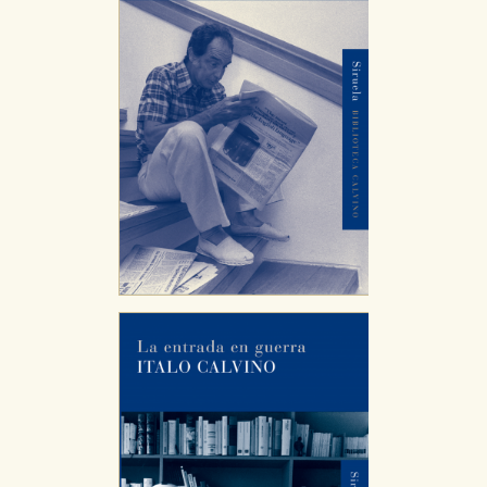
CONFIGURACIÓN DE COOKIES
HABILITAR TODO
RECHAZAR TODO
Cookies necesarias
Estas cookies son necesarias para que nuestro sitio
web funcione y no es posible deshabilitarlas desde
nuestro sistema. Es posible hacerlo desde el
navegador, pero en ese caso es posible que algunas
áreas de nuestra web dejen de funcionar
correctamente.
Cookies de rendimiento y analíticas
Estas cookies se utilizan para mejorar su experiencia
de navegación y optimizar el funcionamiento de
nuestro sitio web. Almacenan configuraciones de