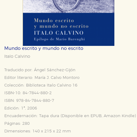
Mundo escrito y mundo no escrito
Italo Calvino
Traducido por:
Ángel Sánchez-Gijón
Editor literario:
María J. Calvo Montoro
Colección:
Biblioteca Italo Calvino 16
ISBN-10:
84-7844-880-2
ISBN:
978-84-7844-880-7
Edición:
1ª, 2006
Encuadernación:
Tapa dura (Disponible en
EPUB
,
Amazon Kindle
)
Páginas:
280
Dimensiones:
140 x 215 x 22 mm