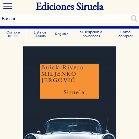
Ediciones Siruela
Suscripción a
Cómo
Compra
Lista de
Registro
online
deseos
novedades
comprar