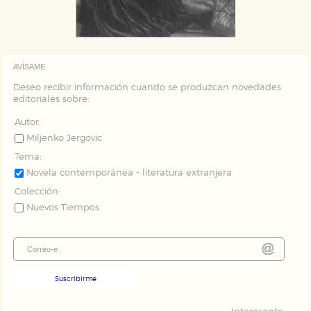
AVÍSAME
Deseo recibir información cuando se produzcan novedades
editoriales sobre:
Autor:
Miljenko Jergovic
Tema:
Novela contemporánea - literatura extranjera
Colección:
Nuevos Tiempos
Suscribirme