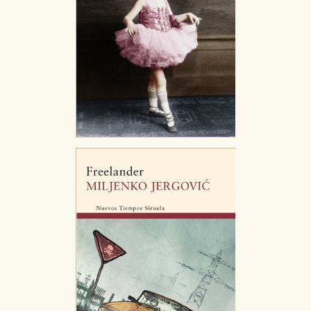
Estas cookies son necesarias para que nuestro sitio
web funcione y no es posible deshabilitarlas desde
nuestro sistema. Es posible hacerlo desde el
navegador, pero en ese caso es posible que algunas
áreas de nuestra web dejen de funcionar
correctamente.
Cookies de rendimiento y analíticas
Estas cookies se utilizan para mejorar su experiencia
de navegación y optimizar el funcionamiento de
nuestro sitio web. Almacenan configuraciones de
servicios para que no tenga que reconfigurarlos cada
vez que nos visita. La información es agregada y, por lo
tanto, es anónima.
Cookies de publicidad y redes sociales
Estas cookies son gestionadas por nuestros socios
publicitarios y se utilizan para mostrar publicidad
relevante para sus intereses en otros sitios. No
almacenan directamente información personal sino
que se basan en la identificación única de su
navegador y dispositivo de internet.
GUARDAR CONFIGURACIÓN