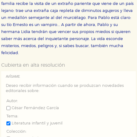
familia recibe la visita de un extraño pariente que viene de un país
lejano: trae una extraña caja repleta de diminutos agujeros y lleva
un medallón semejante al del murciélago. Para Pablo está claro:
Cookies necesarias
su tío Ernesto es un vampiro... A partir de ahora, Pablo y su
Estas cookies son necesarias para que nuestro sitio
hermana Lidia tendrán que vencer sus propios miedos si quieren
web funcione y no es posible deshabilitarlas desde
nuestro sistema. Es posible hacerlo desde el
saber más acerca del inquietante personaje. La vida esconde
navegador, pero en ese caso es posible que algunas
misterios, miedos, peligros y, si sabes buscar, también mucha
áreas de nuestra web dejen de funcionar
correctamente.
felicidad.
Cookies de rendimiento y analíticas
Cubierta en alta resolución
Estas cookies se utilizan para mejorar su experiencia
de navegación y optimizar el funcionamiento de
nuestro sitio web. Almacenan configuraciones de
AVÍSAME
servicios para que no tenga que reconfigurarlos cada
vez que nos visita. La información es agregada y, por lo
Deseo recibir información cuando se produzcan novedades
tanto, es anónima.
editoriales sobre:
Cookies de publicidad y redes sociales
Autor:
Estas cookies son gestionadas por nuestros socios
César Fernández García
publicitarios y se utilizan para mostrar publicidad
relevante para sus intereses en otros sitios. No
Tema:
almacenan directamente información personal sino
Literatura infantil y juvenil
que se basan en la identificación única de su
navegador y dispositivo de internet.
Colección: