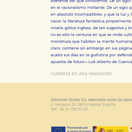
diferente del que conocemos. De un siglo 
Estas cookies son gestionadas p
otros sitios. No almacenan dir
en el racionalismo militante. De un siglo q
dispositivo de internet.
en absoluto incompatibles, y que la luz y la
nacer la literatura fantástica propiamente
novela gótica inglesa, de tan sugestiva y b
GUARDAR CONFIGURA
no es sólo la centuria en que se rinde cult
monstruos que habitan la mente humana (S
claro, contiene sin embargo en sus página
acabó sus días en la guillotina por defe
Puede consultar nuestra
política d
apuesta de futuro.» Luis Alberto de Cuenc
Cubierta en alta resolución
Ediciones Siruela S.A. reservados todos los dere
c/ Almagro 25. 28010 Madrid. España
Telf. +34 91 355 57 20