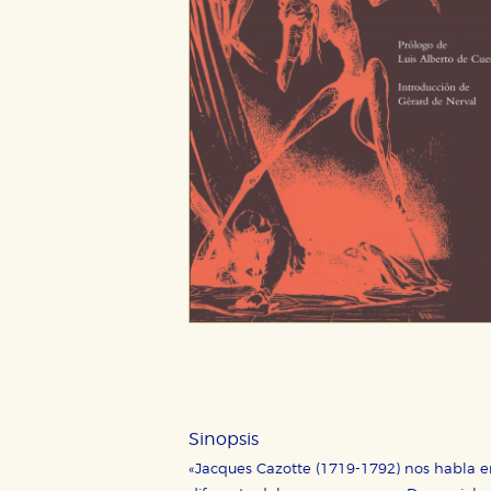
CONFIGURACIÓN DE CO
Cookies necesarias
Estas cookies son necesarias pa
hacerlo desde el navegador, p
Cookies de rendimiento y analí
Estas cookies se utilizan para
configuraciones de servicios p
tanto, es anónima.
Sinopsis
«Jacques Cazotte (1719-1792) nos habla en
Cookies de publicidad y redes 