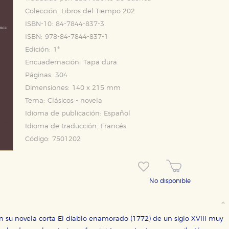
Colección:
Libros del Tiempo 202
ISBN-10:
84-7844-837-3
ISBN:
978-84-7844-837-1
Edición:
1ª
Encuadernación:
Tapa dura
Páginas:
304
Dimensiones:
140 x 215 mm
OKIES
HABILITAR T
Tema:
Clásicos - novela
Idioma de publicación:
Español
Idioma de traducción:
Francés
Código:
7501202
ra que nuestro sitio web funcione y no es posible deshabilitarlas 
ero en ese caso es posible que algunas áreas de nuestra web deje
ticas
No disponible
 mejorar su experiencia de navegación y optimizar el funcionamie
ara que no tenga que reconfigurarlos cada vez que nos visita. La i
 su novela corta El diablo enamorado (1772) de un siglo XVIII muy
sociales