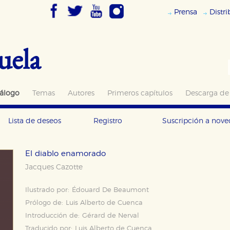
Prensa
Distr
uela
álogo
Temas
Autores
Primeros capítulos
Descarga de
Lista de deseos
Registro
Suscripción a nov
El diablo enamorado
Jacques Cazotte
Ilustrado por:
Édouard De Beaumont
Prólogo de:
Luis Alberto de Cuenca
Introducción de:
Gérard de Nerval
Traducido por:
Luis Alberto de Cuenca