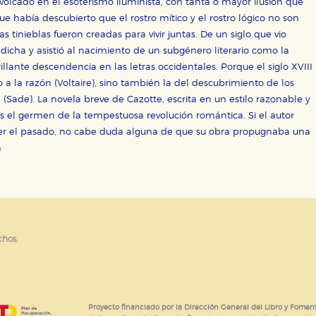
volcado en el esoterismo iluminista, con tanta o mayor ilusión que
or nuestros socios publicitarios y se utilizan para mostrar publici
ectamente información personal sino que se basan en la identific
ue había descubierto que el rostro mítico y el rostro lógico no son
s tinieblas fueron creadas para vivir juntas. De un siglo que vio
 dicha y asistió al nacimiento de un subgénero literario como la
rillante descendencia en las letras occidentales. Porque el siglo XVIII
CIÓN
o a la razón (Voltaire), sino también la del descubrimiento de los
ade). La novela breve de Cazotte, escrita en un estilo razonable y
s el germen de la tempestuosa revolución romántica. Si el autor
nder el pasado, no cabe duda alguna de que su obra propugnaba una
e cookies
a
chos.
Proyecto financiado por la Dirección General del Libro y Foment