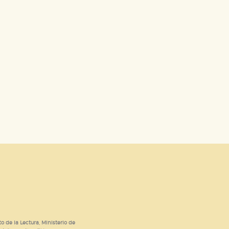
dad relevante para sus intereses en
ación única de su navegador y
o de la Lectura, Ministerio de