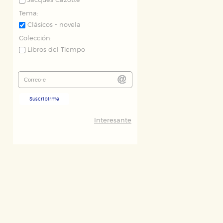
Jacques Cazotte
Tema:
Clásicos - novela
Colección:
Libros del Tiempo
ODO
RECHAZAR TODO
Suscribirme
Interesante
desde nuestro sistema. Es posible
n de funcionar correctamente.
nto de nuestro sitio web. Almacenan
nformación es agregada y, por lo