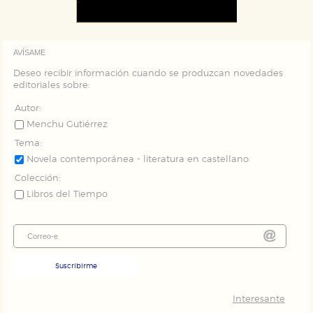
AVÍSAME
Deseo recibir información cuando se produzcan novedades
editoriales sobre:
Autor:
Menchu Gutiérrez
Tema:
Novela contemporánea - literatura en castellano
Colección:
Libros del Tiempo
Suscribirme
Interesante