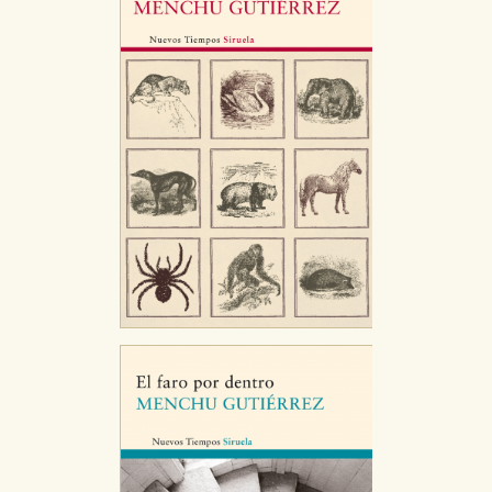
Estas cookies son necesarias para que nuestro sitio
web funcione y no es posible deshabilitarlas desde
nuestro sistema. Es posible hacerlo desde el
navegador, pero en ese caso es posible que algunas
áreas de nuestra web dejen de funcionar
correctamente.
Cookies de rendimiento y analíticas
Estas cookies se utilizan para mejorar su experiencia
de navegación y optimizar el funcionamiento de
nuestro sitio web. Almacenan configuraciones de
servicios para que no tenga que reconfigurarlos cada
vez que nos visita. La información es agregada y, por lo
tanto, es anónima.
Cookies de publicidad y redes sociales
Estas cookies son gestionadas por nuestros socios
publicitarios y se utilizan para mostrar publicidad
relevante para sus intereses en otros sitios. No
almacenan directamente información personal sino
que se basan en la identificación única de su
navegador y dispositivo de internet.
GUARDAR CONFIGURACIÓN