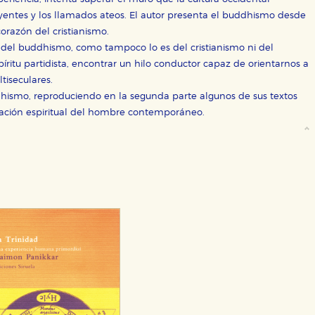
entes y los llamados ateos. El autor presenta el buddhismo desde
orazón del cristianismo.
ra que nuestro sitio web funcione y no es posible deshabilitarlas 
 del buddhismo, como tampoco lo es del cristianismo ni del
ero en ese caso es posible que algunas áreas de nuestra web deje
píritu partidista, encontrar un hilo conductor capaz de orientarnos a
ticas
tiseculares.
 mejorar su experiencia de navegación y optimizar el funcionamie
uddhismo, reproduciendo en la segunda parte algunos de sus textos
ara que no tenga que reconfigurarlos cada vez que nos visita. La i
tuación espiritual del hombre contemporáneo.
sociales
or nuestros socios publicitarios y se utilizan para mostrar publici
ectamente información personal sino que se basan en la identific
CIÓN
e cookies