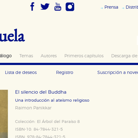
Prensa
Distr
uela
álogo
Temas
Autores
Primeros capítulos
Descarga de
Lista de deseos
Registro
Suscripción a nov
El silencio del Buddha
Una introducción al ateísmo religioso
Raimon Panikkar
Colección:
El Árbol del Paraíso 8
ISBN-10:
84-7844-321-5
ISBN:
978-84-7844-321-5