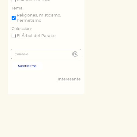
Raimon Panikkar
Tema:
Religiones, misticismo,
hermetismo
Colección:
El Árbol del Paraíso
Suscribirme
Interesante
ODO
RECHAZAR TODO