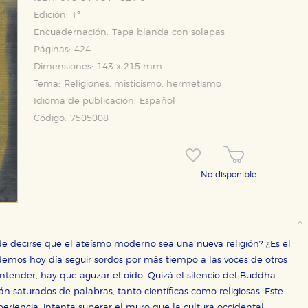
Edición:
1ª
Encuadernación:
Tapa blanda con solapas
Páginas:
424
Dimensiones:
143 x 215 mm
Tema:
Religiones, misticismo, hermetismo
Idioma de publicación:
Español
Código:
7505008
No disponible
e decirse que el ateísmo moderno sea una nueva religión? ¿Es el
demos hoy día seguir sordos por más tiempo a las voces de otros
OKIES
HABILITAR T
entender, hay que aguzar el oído. Quizá el silencio del Buddha
n saturados de palabras, tanto científicas como religiosas. Este
periencia, intenta superar el muro que la cultura occidental