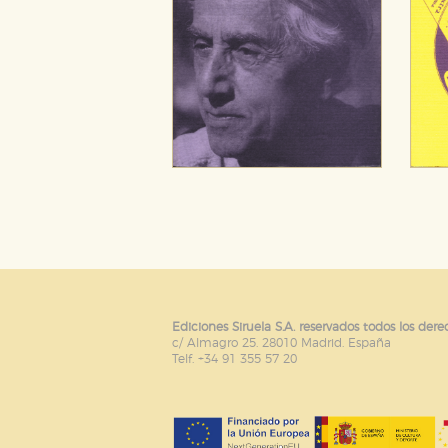
Ediciones Siruela S.A. reservados todos los dere
c/ Almagro 25. 28010 Madrid. España
Telf. +34 91 355 57 20