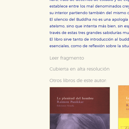
establece entre los mal denominados crey
Cookies necesarias
su interior partiendo también del mismo c
Estas cookies son necesarias pa
El silencio del Buddha no es una apología
hacerlo desde el navegador, p
ateísmo, sino que intenta más bien, sin es
Cookies de rendimiento y analí
través de estas tres grandes sabidurías mul
Estas cookies se utilizan para
El libro sirve tanto de introducción al b
configuraciones de servicios p
esenciales, como de reflexión sobre la si
tanto, es anónima.
Cookies de publicidad y redes 
Leer fragmento
Estas cookies son gestionadas p
Cubierta en alta resolución
otros sitios. No almacenan dir
dispositivo de internet.
Otros libros de este autor:
GUARDAR CONFIGURA
Puede consultar nuestra
política d