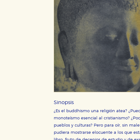
Sinopsis
¿Es el buddhismo una religión atea? ¿Pued
monoteísmo esencial al cristianismo? ¿Po
CONFIGURACIÓN DE CO
pueblos y culturas? Pero para oír, sin mal
pudiera mostrarse elocuente a los que está
libro, fruto de decenios de estudio y de ex