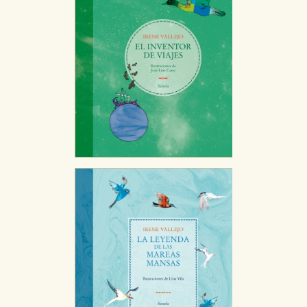
web funcione y no es posible deshabilitarlas desde
nuestro sistema. Es posible hacerlo desde el
navegador, pero en ese caso es posible que algunas
áreas de nuestra web dejen de funcionar
correctamente.
Cookies de rendimiento y analíticas
Estas cookies se utilizan para mejorar su experiencia
de navegación y optimizar el funcionamiento de
nuestro sitio web. Almacenan configuraciones de
servicios para que no tenga que reconfigurarlos cada
vez que nos visita. La información es agregada y, por lo
tanto, es anónima.
Cookies de publicidad y redes sociales
Estas cookies son gestionadas por nuestros socios
publicitarios y se utilizan para mostrar publicidad
relevante para sus intereses en otros sitios. No
almacenan directamente información personal sino
que se basan en la identificación única de su
navegador y dispositivo de internet.
GUARDAR CONFIGURACIÓN