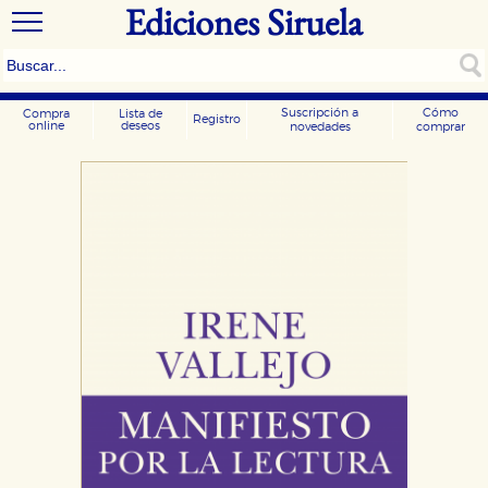
Ediciones Siruela
Suscripción a
Cómo
Compra
Lista de
Registro
online
deseos
novedades
comprar