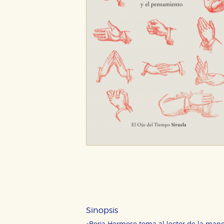
CONFIGURACIÓN DE CO
Cookies necesarias
Estas cookies son necesarias pa
hacerlo desde el navegador, p
Sinopsis