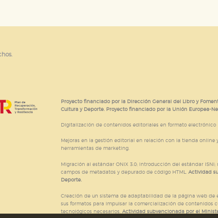
chos.
Proyecto financiado por la Dirección General del Libro y Foment
Cultura y Deporte. Proyecto financiado por la Unión Europea-N
Digitalización de contenidos editoriales en formato electrónico
Mejoras en la gestión editorial en relación con la tienda online y
herramientas de marketing.
Migración al estándar ONIX 3.0; introducción del estándar ISNI
campos de metadatos y depurado de código HTML.
Actividad s
Deporte.
Creación de un sistema de adaptabilidad de la página web de ed
sus formatos para impulsar la comercialización de contenidos c
tecnológicos necesarios.
Actividad subvencionada por el Ministe