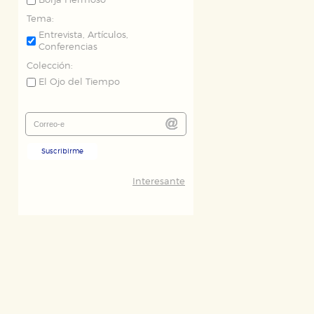
Borja Hermoso
Tema:
Entrevista, Artículos,
Conferencias
Colección:
El Ojo del Tiempo
Suscribirme
Interesante
ODO
RECHAZAR TODO
desde nuestro sistema. Es posible
n de funcionar correctamente.