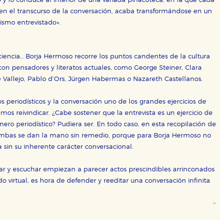
y lo conduce al interior de una variada pinacoteca, en la que cada
ticas
, en el transcurso de la conversación, acaba transformándose en un
 mejorar su experiencia de navegación y optimizar el funcionamie
ara que no tenga que reconfigurarlos cada vez que nos visita. La i
ismo entrevistado».
sociales
ia, ciencia… Borja Hermoso recorre los puntos candentes de la cultura
or nuestros socios publicitarios y se utilizan para mostrar publici
ectamente información personal sino que se basan en la identific
on pensadores y literatos actuales, como George Steiner, Clara
ne Vallejo, Pablo d’Ors, Jürgen Habermas o Nazareth Castellanos.
s periodísticos y la conversación uno de los grandes ejercicios de
CIÓN
s reivindicar. ¿Cabe sostener que la entrevista es un ejercicio de
ero periodístico? Pudiera ser. En todo caso, en esta recopilación de
 ambas se dan la mano sin remedio, porque para Borja Hermoso no
a sin su inherente carácter conversacional.
e cookies
r y escuchar empiezan a parecer actos prescindibles arrinconados
 virtual, es hora de defender y reeditar una conversación infinita