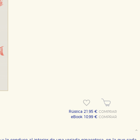
OKIES
HABILITAR T
Rústica 21,95 €
COMPRAR
eBook 10,99 €
COMPRAR
ra que nuestro sitio web funcione y no es posible deshabilitarlas 
ero en ese caso es posible que algunas áreas de nuestra web deje