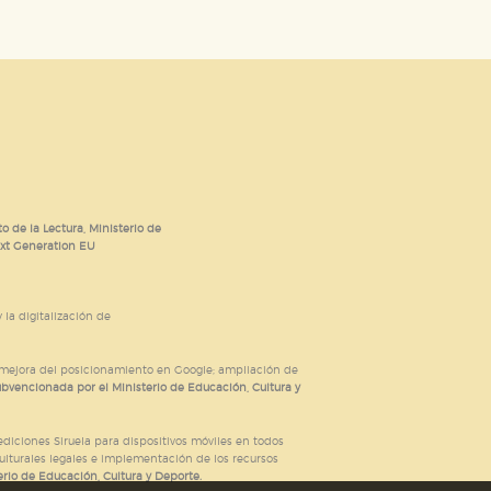
o de la Lectura, Ministerio de
ext Generation EU
 la digitalización de
; mejora del posicionamiento en Google; ampliación de
ubvencionada por el Ministerio de Educación, Cultura y
iciones Siruela para dispositivos móviles en todos
ulturales legales e implementación de los recursos
rio de Educación, Cultura y Deporte.