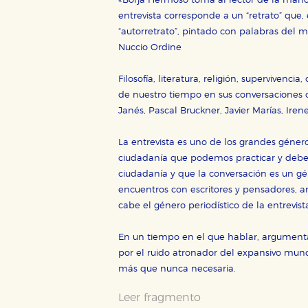
«Borja Hermoso toma al lector de la mano 
Cookies de rendimiento y analí
entrevista corresponde a un “retrato” que
Estas cookies se utilizan para
configuraciones de servicios p
“autorretrato”, pintado con palabras del m
tanto, es anónima.
Nuccio Ordine
Cookies de publicidad y redes 
Filosofía, literatura, religión, supervivenc
Estas cookies son gestionadas p
otros sitios. No almacenan dir
de nuestro tiempo en sus conversaciones c
dispositivo de internet.
Janés, Pascal Bruckner, Javier Marías, Ire
La entrevista es uno de los grandes género
GUARDAR CONFIGURA
ciudadanía que podemos practicar y debemo
ciudadanía y que la conversación es un gén
encuentros con escritores y pensadores,
cabe el género periodístico de la entrevist
Puede consultar nuestra
política d
En un tiempo en el que hablar, argumenta
por el ruido atronador del expansivo mundo
más que nunca necesaria.
Leer fragmento