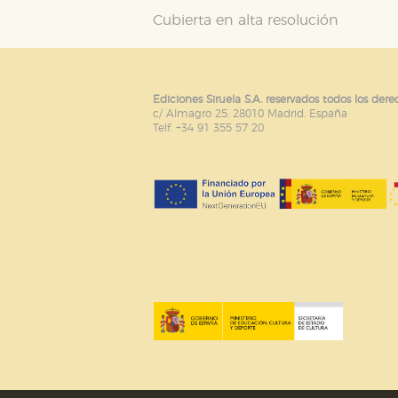
Cubierta en alta resolución
Ediciones Siruela S.A. reservados todos los dere
c/ Almagro 25. 28010 Madrid. España
Telf. +34 91 355 57 20