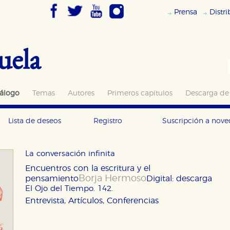
Prensa
Distr
uela
álogo
Temas
Autores
Primeros capítulos
Descarga de
Lista de deseos
Registro
Suscripción a nov
La conversación infinita
Encuentros con la escritura y el
Borja Hermoso
pensamiento
Digital: descarga
El Ojo del Tiempo. 142.
Entrevista, Artículos, Conferencias