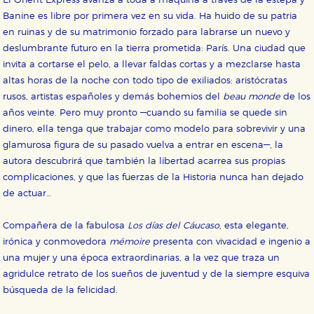
El Orient Express avanza a toda a máquina a través de la estepa y
Banine es libre por primera vez en su vida. Ha huido de su patria
en ruinas y de su matrimonio forzado para labrarse un nuevo y
deslumbrante futuro en la tierra prometida: París. Una ciudad que
invita a cortarse el pelo, a llevar faldas cortas y a mezclarse hasta
altas horas de la noche con todo tipo de exiliados: aristócratas
rusos, artistas españoles y demás bohemios del
beau monde
de los
años veinte. Pero muy pronto —cuando su familia se quede sin
dinero, ella tenga que trabajar como modelo para sobrevivir y una
glamurosa figura de su pasado vuelva a entrar en escena—, la
autora descubrirá que también la libertad acarrea sus propias
complicaciones, y que las fuerzas de la Historia nunca han dejado
de actuar…
Compañera de la fabulosa
Los días del Cáucaso
, esta elegante,
irónica y conmovedora
mémoire
presenta con vivacidad e ingenio a
una mujer y una época extraordinarias, a la vez que traza un
agridulce retrato de los sueños de juventud y de la siempre esquiva
búsqueda de la felicidad.