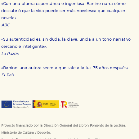
«Con una pluma espontánea e ingeniosa, Banine narra cómo
descubrió que la vida puede ser más novelesca que cualquier
novela».
ABC
CONFIGURACIÓN DE COOKIES
«Su autenticidad es, sin duda, la clave, unida a un tono narrativo
HABILITAR TODO
RECHAZAR TODO
cercano e inteligente».
La Razón
«Banine: una autora secreta que sale a la luz 75 años después».
Cookies necesarias
El País
Estas cookies son necesarias para que nuestro sitio
web funcione y no es posible deshabilitarlas desde
nuestro sistema. Es posible hacerlo desde el
navegador, pero en ese caso es posible que algunas
áreas de nuestra web dejen de funcionar
correctamente.
Cookies de rendimiento y analíticas
Estas cookies se utilizan para mejorar su experiencia
de navegación y optimizar el funcionamiento de
nuestro sitio web. Almacenan configuraciones de
Proyecto financiado por la Dirección General del Libro y Fomento de la Lectura,
servicios para que no tenga que reconfigurarlos cada
Ministerio de Cultura y Deporte.
vez que nos visita. La información es agregada y, por lo
tanto, es anónima.