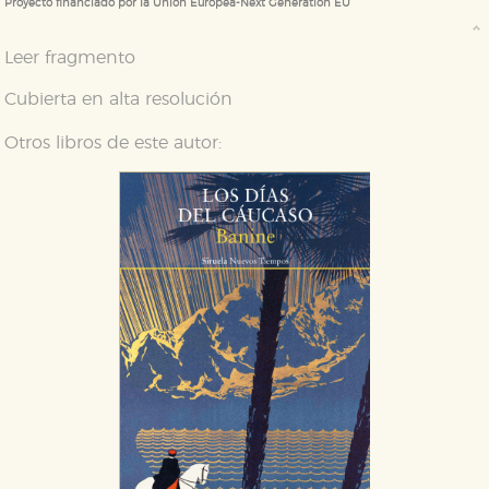
Proyecto financiado por la Unión Europea-Next Generation EU
Cookies de publicidad y redes sociales
Estas cookies son gestionadas por nuestros socios
Leer fragmento
publicitarios y se utilizan para mostrar publicidad
relevante para sus intereses en otros sitios. No
Cubierta en alta resolución
almacenan directamente información personal sino
que se basan en la identificación única de su
navegador y dispositivo de internet.
Otros libros de este autor:
GUARDAR CONFIGURACIÓN
Puede consultar nuestra
política de cookies