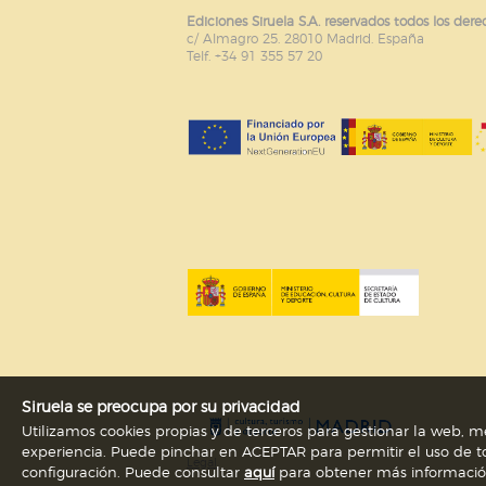
Ediciones Siruela S.A. reservados todos los dere
c/ Almagro 25. 28010 Madrid. España
Telf. +34 91 355 57 20
Siruela se preocupa por su privacidad
Utilizamos cookies propias y de terceros para gestionar la web, me
experiencia. Puede pinchar en ACEPTAR para permitir el uso de to
Legal
configuración. Puede consultar
aquí
para obtener más información s