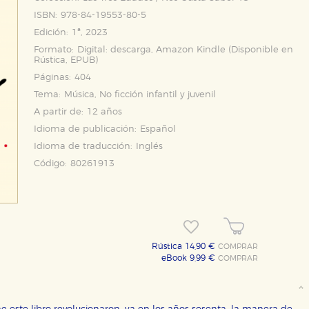
ISBN:
978-84-19553-80-5
Edición:
1ª, 2023
Formato:
Digital: descarga, Amazon Kindle (Disponible en
Rústica
,
EPUB
)
Páginas:
404
Tema:
Música, No ficción infantil y juvenil
A partir de:
12 años
Idioma de publicación:
Español
Idioma de traducción:
Inglés
Código:
80261913
OKIES
HABILITAR T
ra que nuestro sitio web funcione y no es posible deshabilitarlas 
Rústica 14,90 €
COMPRAR
ero en ese caso es posible que algunas áreas de nuestra web deje
eBook 9,99 €
COMPRAR
ticas
 mejorar su experiencia de navegación y optimizar el funcionamie
ara que no tenga que reconfigurarlos cada vez que nos visita. La i