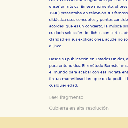
Las 15 «lecciones» magistrales que contien
tanto, es anónima.
enseñar música. En ese momento, el prest
Cookies de publicidad y redes 
1990) presentaba en televisión sus famos
didáctica esos conceptos y puntos considera
Estas cookies son gestionadas p
otros sitios. No almacenan dir
acordes, qué es un concierto, la música si
dispositivo de internet.
cuidada selección de dichos conciertos adv
claridad en sus explicaciones, acude no so
al jazz.
GUARDAR CONFIGURA
Desde su publicación en Estados Unidos, e
para entendidos. El «método Bernstein» s
el mundo para acabar con esa ingrata en
Puede consultar nuestra
política d
fin, un maravilloso libro que da la posibil
cualquier edad.
Leer fragmento
Cubierta en alta resolución