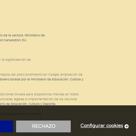
o de la Lectura, Ministerio de
ext Generation EU
 la digitalización de
; mejora del posicionamiento en Google; ampliación de
ubvencionada por el Ministerio de Educación, Cultura y
iciones Siruela para dispositivos móviles en todos
ulturales legales e implementación de los recursos
rio de Educación, Cultura y Deporte.
adrid para asistir a Ferias
Configurar cookies
RECHAZO