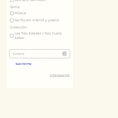
Leonard Bernstein
Tema:
Música
No ficción infantil y juvenil
Colección:
Las Tres Edades / Nos Gusta
Saber
ODO
RECHAZAR TODO
Suscribirme
Interesante
desde nuestro sistema. Es posible
n de funcionar correctamente.
nto de nuestro sitio web. Almacenan
nformación es agregada y, por lo