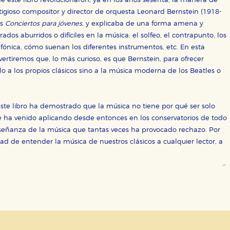
e este libro revolucionaron, ya en los años sesenta, la manera de
igioso compositor y director de orquesta Leonard Bernstein (1918-
sociales
os
Conciertos para jóvenes
, y explicaba de una forma amena y
dos aburridos o difíciles en la música: el solfeo, el contrapunto, los
or nuestros socios publicitarios y se utilizan para mostrar publici
ectamente información personal sino que se basan en la identific
nfónica, cómo suenan los diferentes instrumentos, etc. En esta
ertiremos que, lo más curioso, es que Bernstein, para ofrecer
lo a los propios clásicos sino a la música moderna de los Beatles o
CIÓN
ste libro ha demostrado que la música no tiene por qué ser solo
e ha venido aplicando desde entonces en los conservatorios de todo
señanza de la música que tantas veces ha provocado rechazo. Por
e cookies
idad de entender la música de nuestros clásicos a cualquier lector, a