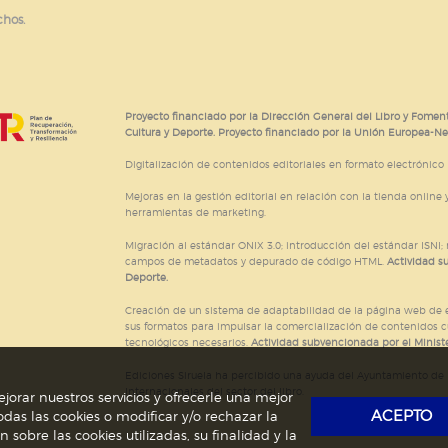
chos.
Proyecto financiado por la Dirección General del Libro y Foment
Cultura y Deporte. Proyecto financiado por la Unión Europea-N
Digitalización de contenidos editoriales en formato electrónico
Mejoras en la gestión editorial en relación con la tienda online y
herramientas de marketing.
Migración al estándar ONIX 3.0; introducción del estándar ISNI
campos de metadatos y depurado de código HTML.
Actividad s
Deporte.
Creación de un sistema de adaptabilidad de la página web de ed
sus formatos para impulsar la comercialización de contenidos c
tecnológicos necesarios.
Actividad subvencionada por el Ministe
Ediciones Siruela ha percibido una ayuda del Ayuntamiento de M
Internacionales del sector del libro.
jorar nuestros servicios y ofrecerle una mejor
ACEPTO
das las cookies o modificar y/o rechazar la
obre las cookies utilizadas, su finalidad y la