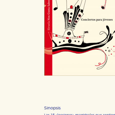
CONFIGURACIÓN DE CO
Cookies necesarias
Estas cookies son necesarias pa
hacerlo desde el navegador, p
Cookies de rendimiento y analí
Sinopsis
Estas cookies se utilizan para
configuraciones de servicios p