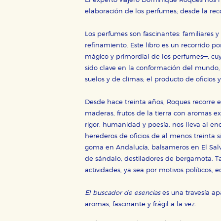
El experto viajero Dominique Roques nos m
elaboración de los perfumes; desde la reco
CONFIGURACIÓN DE CO
Los perfumes son fascinantes: familiares y
refinamiento. Este libro es un recorrido
mágico y primordial de los perfumes—, cuya
Cookies necesarias
sido clave en la conformación del mundo, p
Estas cookies son necesarias pa
suelos y de climas; el producto de oficios
hacerlo desde el navegador, p
Desde hace treinta años, Roques recorre el 
Cookies de rendimiento y analí
maderas, frutos de la tierra con aromas e
Estas cookies se utilizan para
configuraciones de servicios p
rigor, humanidad y poesía, nos lleva al 
tanto, es anónima.
herederos de oficios de al menos treinta si
goma en Andalucía, balsameros en El Salva
Cookies de publicidad y redes 
de sándalo, destiladores de bergamota. T
Estas cookies son gestionadas p
otros sitios. No almacenan dir
actividades, ya sea por motivos políticos,
dispositivo de internet.
El buscador de esencias
es una travesía ap
aromas, fascinante y frágil a la vez.
GUARDAR CONFIGURA