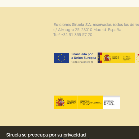
Ediciones Siruela S.A. reservados todos los dere
c/ Almagro 25. 28010 Madrid. España
Telf. +34 91 355 57 20
Siruela se preocupa por su privacidad