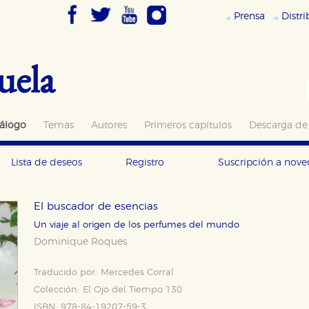
Prensa
Distr
uela
álogo
Temas
Autores
Primeros capítulos
Descarga de
Lista de deseos
Registro
Suscripción a nov
El buscador de esencias
Un viaje al origen de los perfumes del mundo
Dominique Roques
Traducido por:
Mercedes Corral
Colección:
El Ojo del Tiempo 130
ISBN:
978-84-19207-59-3