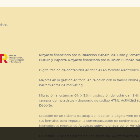
chos.
Proyecto financiado por la Dirección General del Libro y Foment
Cultura y Deporte. Proyecto financiado por la Unión Europea-N
Digitalización de contenidos editoriales en formato electrónico
Mejoras en la gestión editorial en relación con la tienda online y
herramientas de marketing.
Migración al estándar ONIX 3.0; introducción del estándar ISNI
campos de metadatos y depurado de código HTML.
Actividad s
Deporte.
Creación de un sistema de adaptabilidad de la página web de ed
sus formatos para impulsar la comercialización de contenidos c
tecnológicos necesarios.
Actividad subvencionada por el Ministe
Ediciones Siruela ha percibido una ayuda del Ayuntamiento de M