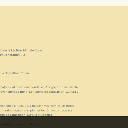
o de la Lectura, Ministerio de
ext Generation EU
 la digitalización de
; mejora del posicionamiento en Google; ampliación de
ubvencionada por el Ministerio de Educación, Cultura y
iciones Siruela para dispositivos móviles en todos
ulturales legales e implementación de los recursos
rio de Educación, Cultura y Deporte.
adrid para asistir a Ferias