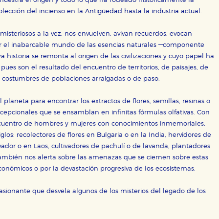
uestra el origen y todo lo que ha rodeado históricamente la
lección del incienso en la Antigüedad hasta la industria actual.
OKIES
HABILITAR T
 misteriosos a la vez, nos envuelven, avivan recuerdos, evocan
 por el inabarcable mundo de las esencias naturales —componente
 historia se remonta al origen de las civilizaciones y cuyo papel ha
ues son el resultado del encuentro de territorios, de paisajes, de
ra que nuestro sitio web funcione y no es posible deshabilitarlas 
 y costumbres de poblaciones arraigadas o de paso.
ero en ese caso es posible que algunas áreas de nuestra web deje
planeta para encontrar los extractos de flores, semillas, resinas o
ticas
xcepcionales que se ensamblan en infinitas fórmulas olfativas. Con
 mejorar su experiencia de navegación y optimizar el funcionamie
ara que no tenga que reconfigurarlos cada vez que nos visita. La i
encuentro de hombres y mujeres con conocimientos inmemoriales,
glos: recolectores de flores en Bulgaria o en la India, hervidores de
dor o en Laos, cultivadores de pachulí o de lavanda, plantadores
sociales
ambién nos alerta sobre las amenazas que se ciernen sobre estas
or nuestros socios publicitarios y se utilizan para mostrar publici
ectamente información personal sino que se basan en la identific
 económicos o por la devastación progresiva de los ecosistemas.
asionante que desvela algunos de los misterios del legado de los
CIÓN