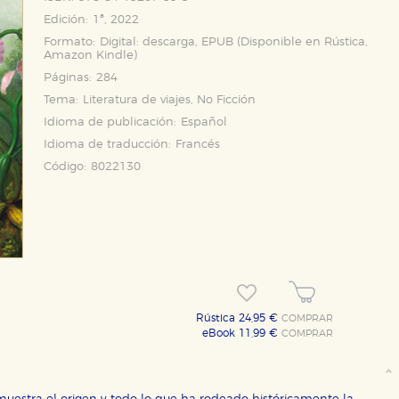
Edición:
1ª, 2022
Formato:
Digital: descarga, EPUB (Disponible en
Rústica
,
Amazon Kindle
)
Páginas:
284
Tema:
Literatura de viajes, No Ficción
Idioma de publicación:
Español
Idioma de traducción:
Francés
Código:
8022130
Rústica 24,95 €
COMPRAR
eBook 11,99 €
COMPRAR