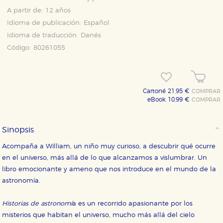
A partir de:
12 años
Idioma de publicación:
Español
Idioma de traducción:
Danés
Código:
80261055
CONFIGURACIÓN DE COOKIES
Cartoné 21,95 €
COMPRAR
eBook 10,99 €
COMPRAR
HABILITAR TODO
RECHAZAR TODO
Sinopsis
Acompaña a William, un niño muy curioso, a descubrir qué ocurre
Cookies necesarias
en el universo, más allá de lo que alcanzamos a vislumbrar. Un
Estas cookies son necesarias para que nuestro sitio
libro emocionante y ameno que nos introduce en el mundo de la
web funcione y no es posible deshabilitarlas desde
nuestro sistema. Es posible hacerlo desde el
astronomía.
navegador, pero en ese caso es posible que algunas
áreas de nuestra web dejen de funcionar
correctamente.
Historias de astronomí
a es un recorrido apasionante por los
Cookies de rendimiento y analíticas
misterios que habitan el universo, mucho más allá del cielo