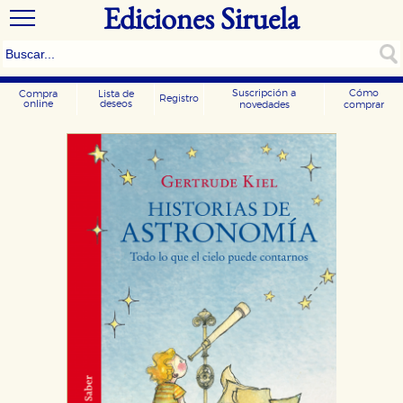
Ediciones Siruela
Suscripción a
Cómo
Compra
Lista de
Registro
online
deseos
novedades
comprar