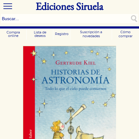
Ediciones Siruela
Suscripción a
Cómo
Compra
Lista de
Registro
online
deseos
novedades
comprar