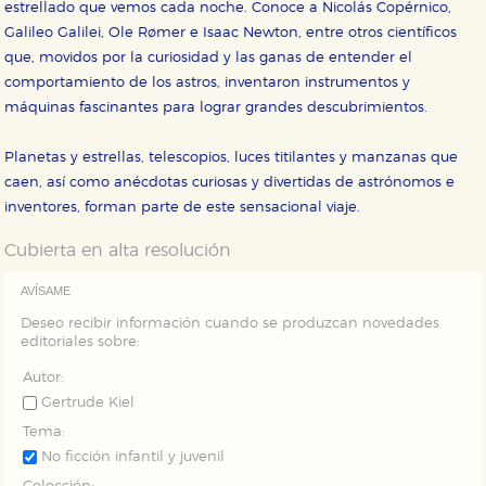
Estas cookies se utilizan para mejorar su experiencia
estrellado que vemos cada noche. Conoce a Nicolás Copérnico,
de navegación y optimizar el funcionamiento de
Galileo Galilei, Ole Rømer e Isaac Newton, entre otros científicos
nuestro sitio web. Almacenan configuraciones de
servicios para que no tenga que reconfigurarlos cada
que, movidos por la curiosidad y las ganas de entender el
vez que nos visita. La información es agregada y, por lo
comportamiento de los astros, inventaron instrumentos y
tanto, es anónima.
máquinas fascinantes para lograr grandes descubrimientos.
Cookies de publicidad y redes sociales
Estas cookies son gestionadas por nuestros socios
publicitarios y se utilizan para mostrar publicidad
Planetas y estrellas, telescopios, luces titilantes y manzanas que
relevante para sus intereses en otros sitios. No
caen, así como anécdotas curiosas y divertidas de astrónomos e
almacenan directamente información personal sino
que se basan en la identificación única de su
inventores, forman parte de este sensacional viaje.
navegador y dispositivo de internet.
Cubierta en alta resolución
GUARDAR CONFIGURACIÓN
AVÍSAME
Deseo recibir información cuando se produzcan novedades
editoriales sobre:
Puede consultar nuestra
política de cookies
Autor:
Gertrude Kiel
Tema:
No ficción infantil y juvenil