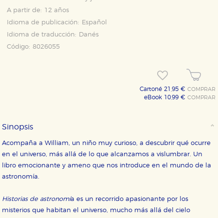
A partir de:
12 años
Idioma de publicación:
Español
Idioma de traducción:
Danés
Código:
8026055
CONFIGURACIÓN DE COOKIES
Cartoné 21,95 €
COMPRAR
eBook 10,99 €
COMPRAR
HABILITAR TODO
RECHAZAR TODO
Sinopsis
Acompaña a William, un niño muy curioso, a descubrir qué ocurre
Cookies necesarias
en el universo, más allá de lo que alcanzamos a vislumbrar. Un
Estas cookies son necesarias para que nuestro sitio
libro emocionante y ameno que nos introduce en el mundo de la
web funcione y no es posible deshabilitarlas desde
nuestro sistema. Es posible hacerlo desde el
astronomía.
navegador, pero en ese caso es posible que algunas
áreas de nuestra web dejen de funcionar
correctamente.
Historias de astronomí
a es un recorrido apasionante por los
Cookies de rendimiento y analíticas
misterios que habitan el universo, mucho más allá del cielo