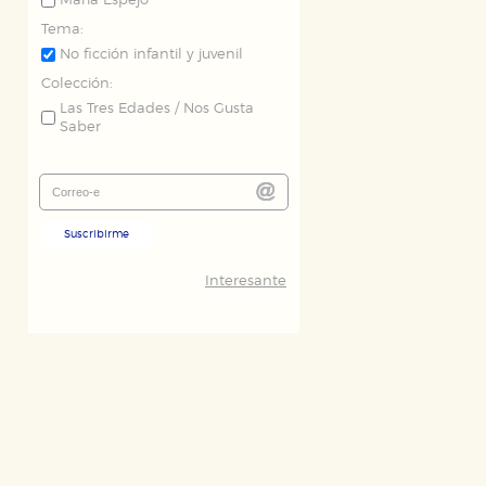
María Espejo
Tema:
No ficción infantil y juvenil
Colección:
Las Tres Edades / Nos Gusta
Saber
Suscribirme
Interesante
ODO
RECHAZAR TODO