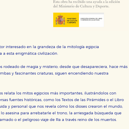
ra que nuestro sitio web funcione y no es posible deshabilitarlas 
ero en ese caso es posible que algunas áreas de nuestra web deje
ticas
 mejorar su experiencia de navegación y optimizar el funcionamie
ara que no tenga que reconfigurarlos cada vez que nos visita. La i
sociales
tor interesado en la grandeza de la mitología egipcia
or nuestros socios publicitarios y se utilizan para mostrar publici
a a esta enigmática civilización.
ectamente información personal sino que se basan en la identific
ros rodeado de magia y misterio; desde que desapareciera, hace más
tumbas y fascinantes criaturas, siguen encendiendo nuestra
CIÓN
os relata los mitos egipcios más importantes, ilustrándolos con
ersas fuentes históricas, como los Textos de las Pirámides o el Libro
e cookies
luida y personal que nos revela cómo los dioses crearon el mundo,
 lo asesina para arrebatarle el trono, la arriesgada búsqueda que
 amado o el peligroso viaje de Ra a través reino de los muertos.