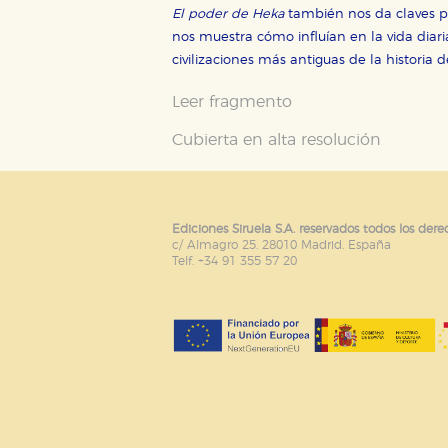
El poder de Heka
también nos da claves pa
nos muestra cómo influían en la vida diar
civilizaciones más antiguas de la historia
Leer fragmento
Cubierta en alta resolución
Ediciones Siruela S.A. reservados todos los dere
c/ Almagro 25. 28010 Madrid. España
Telf. +34 91 355 57 20