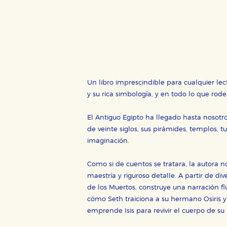
Estas cookies son necesarias pa
hacerlo desde el navegador, p
Cookies de rendimiento y analí
Estas cookies se utilizan para
configuraciones de servicios p
tanto, es anónima.
Cookies de publicidad y redes 
Un libro imprescindible para cualquier lec
Estas cookies son gestionadas p
y su rica simbología, y en todo lo que rode
otros sitios. No almacenan dir
dispositivo de internet.
El Antiguo Egipto ha llegado hasta nosot
de veinte siglos, sus pirámides, templos, 
GUARDAR CONFIGURA
imaginación.
Como si de cuentos se tratara, la autora n
maestría y riguroso detalle. A partir de div
Puede consultar nuestra
política d
de los Muertos, construye una narración f
cómo Seth traiciona a su hermano Osiris y
emprende Isis para revivir el cuerpo de su