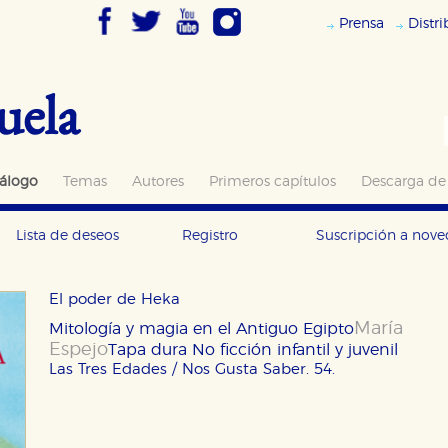
Prensa
Distr
uela
álogo
Temas
Autores
Primeros capítulos
Descarga de
Lista de deseos
Registro
Suscripción a nov
El poder de Heka
María
Mitología y magia en el Antiguo Egipto
Espejo
Tapa dura
No ficción infantil y juvenil
Las Tres Edades / Nos Gusta Saber. 54.